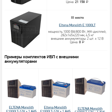
Цена:
21 158
a
III место
Eltena Monolith E 1000LT
мощность 1000 ВА/800 Вт, ЖК-дисплей,
282x145x220 мм, 4,5 кг
внешние аккумуляторы: 2 шт. х 12 В
Цена:
0
a
Примеры комплектов ИБП с внешними
аккумуляторами
ELTENA Monolith
Eltena Monolith
ELTENA Monolith
E1000LT-12V + 1 АКБ
E1000LT-12V + 1 АКБ
E1000LT-12V + 1 АКБ