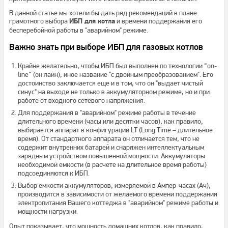
В данной статье мы хотели бы дать ряд рекомендаций в плане
грамотного выбора
и времени поддержания его
ИБП для котла
бесперебойной работы в "аварийном" режиме.
Важно знать при выборе ИБП для газовых котлов
Крайне желательно, чтобы ИБП был выполнен по технологии “on-
line” (он лайн), иное название "с двойным преобразованием". Его
достоинство заключается еще и в том, что он "выдает чистый
синус" на выходе не только в аккумуляторном режиме, но и при
работе от входного сетевого напряжения.
Для поддержания в "аварийном" режиме работы в течение
длительного времени (часы или десятки часов), как правило,
выбирается аппарат в конфигурации LT (Long Time – длительное
время). От стандартного аппарата он отличается тем, что не
содержит внутренних батарей и снаряжен интеллектуальным
зарядным устройством повышенной мощности. Аккумуляторы
необходимой емкости (в расчете на длительное время работы)
подсоединяются к ИБП.
Выбор емкости аккумуляторов, измеряемой в Ампер-часах (Ач),
производится в зависимости от желаемого времени поддержания
электропитания Вашего коттеджа в "аварийном" режиме работы и
мощности нагрузки.
Опыт показывает, что мощность домашних котлов, как правило,