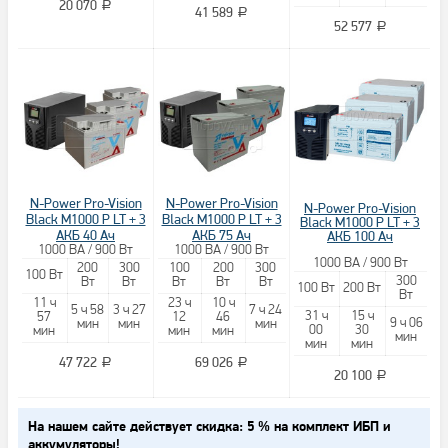
20 070
a
41 589
a
52 577
a
N-Power Pro-Vision
N-Power Pro-Vision
N-Power Pro-Vision
Black M1000 P LT + 3
Black M1000 P LT + 3
Black M1000 P LT + 3
АКБ 40 Ач
АКБ 75 Ач
АКБ 100 Ач
1000 ВА / 900 Вт
1000 ВА / 900 Вт
1000 ВА / 900 Вт
200
300
100
200
300
100 Вт
300
Вт
Вт
Вт
Вт
Вт
100 Вт
200 Вт
Вт
11 ч
23 ч
10 ч
5 ч 58
3 ч 27
7 ч 24
31 ч
15 ч
57
12
46
9 ч 06
мин
мин
мин
00
30
мин
мин
мин
мин
мин
мин
47 722
69 026
a
a
20 100
a
На нашем сайте действует скидка: 5 % на комплект ИБП и
аккумуляторы!