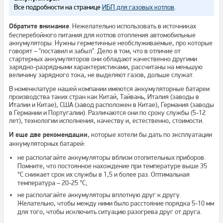
Все подробности на странице
ИБП для газовых котлов
.
. Нежелательно использовать в источниках
Обратите внимание
бесперебойного питания для котлов отопления автомобильные
аккумуляторы. Нужны герметичные необслуживаемые, про которые
говорят – "поставил и забыл". Дело в том, что в отличие от
стартерных аккумуляторов они обладают качественно другими
зарядно-разрядными характеристиками, рассчитаны на меньшую
величину зарядного тока, не выделяют газов, дольше служат.
В номенклатуре нашей компании имеются аккумуляторные батареи
производства таких стран как Китай, Тайвань, Италия (заводы в
Италии и Китае), США (завод расположен в Китае), Германия (заводы
в Германии и Португалии). Различаются они по сроку службы (5-12
лет), технологии исполнения, качеству и, естественно, стоимости.
, которые хотели бы дать по эксплуатации
И еще две рекомендации
аккумуляторных батарей:
не располагайте аккумуляторы вблизи отопительных приборов.
Помните, что постоянное нахождение при температуре выше 35
°С снижает срок их службы в 1,5 и более раз. Оптимальная
температура – 20-25 °С;
не располагайте аккумуляторы вплотную друг к другу.
Желательно, чтобы между ними было расстояние порядка 5-10 мм
для того, чтобы исключить ситуацию разогрева друг от друга.