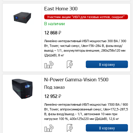
East Home 300
Участник акции “
ИБП для газовых котлов, скидки!
”
В наличии
12 868
₽
Линейно-интерактивный ИБП мощностью 300 ВА / 300
Вт, Tower, чистый синус, Uвх=156–284 В, фазы вход/
выход – 1/1, аккумуляторы внешние, 280x258x120 мм
(ДxШxВ), 8 кг
N-Power Gamma-Vision 1500
Под заказ
12 952
₽
Линейно-интерактивный ИБП мощностью 1500 ВА / 900
Вт, Tower, аппроксимированный синус, Uвх=172,5-287,5
В, фазы вход/выход - 1/1, автономия 10 мин при
нагрузке 100 %, 400x125x220 мм (ДхШхВ), 12,6 кг