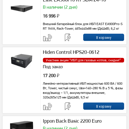
В наличии (2 дня)
16 996
₽
Внешний батарейный блок для ИБП EAST EA900Pro-S
RT 1kVA, Rack-Tower, 465x440x88 мм (ДxШxВ), 6,2 кг
Hiden Control HPS20-0612
Участник акции “
ИБП для газовых котлов, скидки!
”
Под заказ
17 200
₽
Линейно-интерактивный ИБП мощностью 600 ВА / 600
Вт, Tower, чистый синус, Uвх=140–280 % В ± 5 %, фазы
вход/выход – 1/1, аккумуляторы внешние,
320x265x125 мм (ДxШxВ), 9,5 кг
Ippon Back Basic 2200 Euro
В наличии (2 дня)