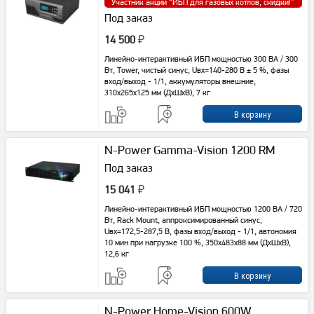
Участник акции “
ИБП для газовых котлов, скидки!
”
Под заказ
14 500
₽
Линейно-интерактивный ИБП мощностью 300 ВА / 300
Вт, Tower, чистый синус, Uвх=140-280 В ± 5 %, фазы
вход/выход - 1/1, аккумуляторы внешние,
310х265х125 мм (ДхШхВ), 7 кг
N-Power Gamma-Vision 1200 RM
Под заказ
15 041
₽
Линейно-интерактивный ИБП мощностью 1200 ВА / 720
Вт, Rack Mount, аппроксимированный синус,
Uвх=172,5-287,5 В, фазы вход/выход - 1/1, автономия
10 мин при нагрузке 100 %, 350х483х88 мм (ДхШхВ),
12,6 кг
N-Power Home-Vision 600W