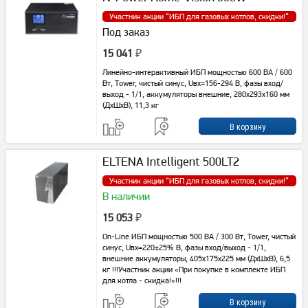
Участник акции “
ИБП для газовых котлов, скидки!
”
Под заказ
15 041
₽
Линейно-интерактивный ИБП мощностью 600 ВА / 600
Вт, Tower, чистый синус, Uвх=156-294 В, фазы вход/
выход - 1/1, аккумуляторы внешние, 280x293x160 мм
(ДхШхВ), 11,3 кг
ELTENA Intelligent 500LT2
Участник акции “
ИБП для газовых котлов, скидки!
”
В наличии
15 053
₽
On-Line ИБП мощностью 500 ВА / 300 Вт, Tower, чистый
синус, Uвх=220±25% В, фазы вход/выход - 1/1,
внешние аккумуляторы, 405x175x225 мм (ДхШхВ), 6,5
кг !!!Участник акции «При покупке в комплекте ИБП
для котла - скидка!»!!!