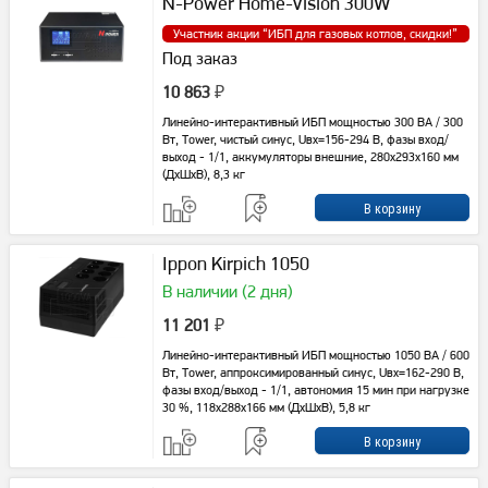
N-Power Home-Vision 300W
Участник акции “
ИБП для газовых котлов, скидки!
”
Под заказ
10 863
₽
Линейно-интерактивный ИБП мощностью 300 ВА / 300
Вт, Tower, чистый синус, Uвх=156-294 В, фазы вход/
выход - 1/1, аккумуляторы внешние, 280x293x160 мм
(ДхШхВ), 8,3 кг
Ippon Kirpich 1050
В наличии (2 дня)
11 201
₽
Линейно-интерактивный ИБП мощностью 1050 ВА / 600
Вт, Tower, аппроксимированный синус, Uвх=162-290 В,
фазы вход/выход - 1/1, автономия 15 мин при нагрузке
30 %, 118х288х166 мм (ДхШхВ), 5,8 кг