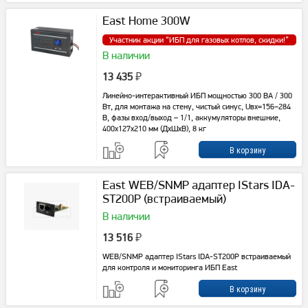
East Home 300W
Участник акции “
ИБП для газовых котлов, скидки!
”
В наличии
13 435
₽
Линейно-интерактивный ИБП мощностью 300 ВА / 300
Вт, для монтажа на стену, чистый синус, Uвх=156–284
В, фазы вход/выход – 1/1, аккумуляторы внешние,
400x127x210 мм (ДxШxВ), 8 кг
East WEB/SNMP адаптер IStars IDA-
ST200P (встраиваемый)
В наличии
13 516
₽
WEB/SNMP адаптер IStars IDA-ST200P встраиваемый
для контроля и мониторинга ИБП East