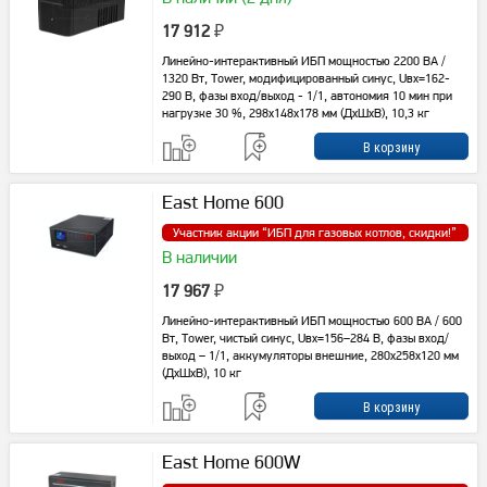
17 912
₽
Линейно-интерактивный ИБП мощностью 2200 ВА /
1320 Вт, Tower, модифицированный синус, Uвх=162-
290 В, фазы вход/выход - 1/1, автономия 10 мин при
нагрузке 30 %, 298х148х178 мм (ДхШхВ), 10,3 кг
East Home 600
Участник акции “
ИБП для газовых котлов, скидки!
”
В наличии
17 967
₽
Линейно-интерактивный ИБП мощностью 600 ВА / 600
Вт, Tower, чистый синус, Uвх=156–284 В, фазы вход/
выход – 1/1, аккумуляторы внешние, 280x258x120 мм
(ДxШxВ), 10 кг
East Home 600W