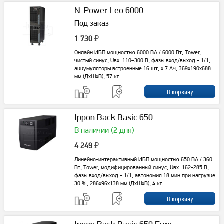
N-Power Leo 6000
Под заказ
1 730
₽
Онлайн ИБП мощностью 6000 ВА / 6000 Вт, Tower,
чистый синус, Uвх=110–300 В, фазы вход/выход - 1/1,
аккумуляторы встроенные 16 шт, x 7 Ач, 369x190x688
мм (ДxШxВ), 57 кг
Ippon Back Basic 650
В наличии (2 дня)
4 249
₽
Линейно-интерактивный ИБП мощностью 650 ВА / 360
Вт, Tower, модифицированный синус, Uвх=162-285 В,
фазы вход/выход - 1/1, автономия 18 мин при нагрузке
30 %, 286х96х138 мм (ДхШхВ), 4 кг