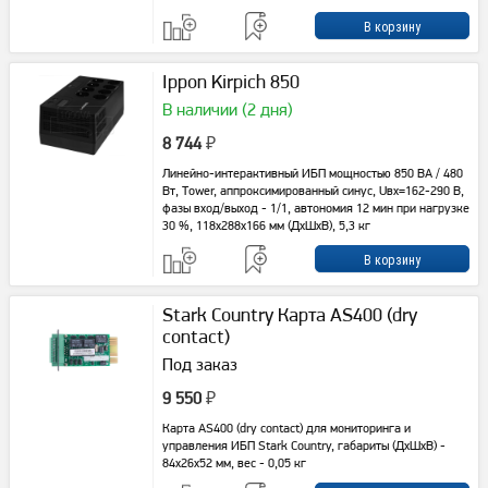
Ippon Kirpich 850
В наличии (2 дня)
8 744
₽
Линейно-интерактивный ИБП мощностью 850 ВА / 480
Вт, Tower, аппроксимированный синус, Uвх=162-290 В,
фазы вход/выход - 1/1, автономия 12 мин при нагрузке
30 %, 118х288х166 мм (ДхШхВ), 5,3 кг
Stark Country Карта AS400 (dry
contact)
Под заказ
9 550
₽
Карта AS400 (dry contact) для мониторинга и
управления ИБП Stark Country, габариты (ДхШхВ) -
84x26x52 мм, вес - 0,05 кг