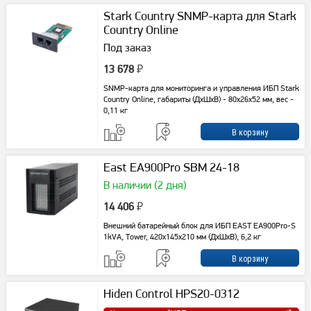
Stark Country SNMP-карта для Stark
Country Online
Под заказ
13 678
₽
SNMP-карта для мониторинга и управления ИБП Stark
Country Online, габариты (ДхШхВ) - 80x26x52 мм, вес -
0,11 кг
East EA900Pro SBM 24-18
В наличии (2 дня)
14 406
₽
Внешний батарейный блок для ИБП EAST EA900Pro-S
1kVA, Tower, 420x145x210 мм (ДxШxВ), 6,2 кг
Hiden Control HPS20-0312