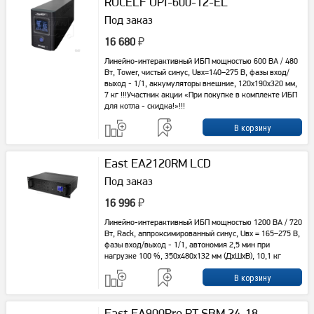
RUCELF UPI-600-12-EL
Под заказ
16 680
₽
Линейно-интерактивный ИБП мощностью 600 ВА / 480
Вт, Tower, чистый синус, Uвх=140–275 В, фазы вход/
выход - 1/1, аккумуляторы внешние, 120x190x320 мм,
7 кг !!!Участник акции «При покупке в комплекте ИБП
для котла - скидка!»!!!
East EA2120RM LCD
Под заказ
16 996
₽
Линейно-интерактивный ИБП мощностью 1200 ВА / 720
Вт, Rack, аппроксимированный синус, Uвх = 165–275 В,
фазы вход/выход - 1/1, автономия 2,5 мин при
нагрузке 100 %, 350х480х132 мм (ДхШхВ), 10,1 кг
East EA900Pro RT SBM 24-18