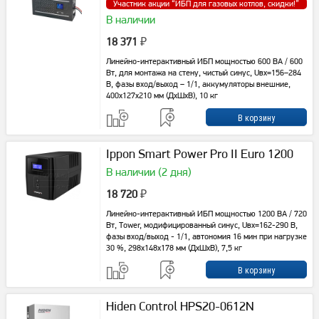
Участник акции “
ИБП для газовых котлов, скидки!
”
В наличии
18 371
₽
Линейно-интерактивный ИБП мощностью 600 ВА / 600
Вт, для монтажа на стену, чистый синус, Uвх=156–284
В, фазы вход/выход – 1/1, аккумуляторы внешние,
400x127x210 мм (ДxШxВ), 10 кг
Ippon Smart Power Pro II Euro 1200
В наличии (2 дня)
18 720
₽
Линейно-интерактивный ИБП мощностью 1200 ВА / 720
Вт, Tower, модифицированный синус, Uвх=162-290 В,
фазы вход/выход - 1/1, автономия 16 мин при нагрузке
30 %, 298х148х178 мм (ДхШхВ), 7,5 кг
Hiden Control HPS20-0612N