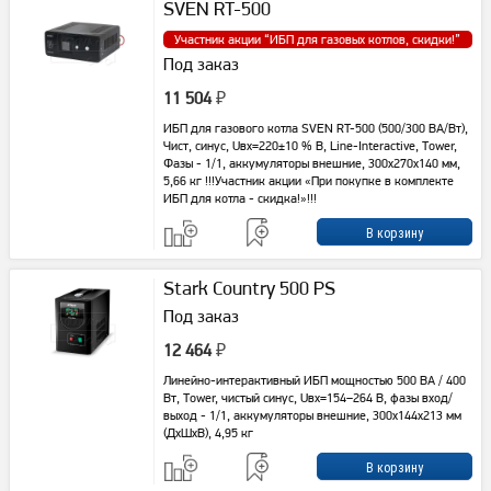
SVEN RT-500
Участник акции “
ИБП для газовых котлов, скидки!
”
Под заказ
11 504
₽
ИБП для газового котла SVEN RT-500 (500/300 ВА/Вт),
Чист, синус, Uвх=220±10 % В, Line-Interactive, Tower,
Фазы - 1/1, аккумуляторы внешние, 300х270х140 мм,
5,66 кг !!!Участник акции «При покупке в комплекте
ИБП для котла - скидка!»!!!
Stark Country 500 PS
Под заказ
12 464
₽
Линейно-интерактивный ИБП мощностью 500 ВА / 400
Вт, Tower, чистый синус, Uвх=154–264 В, фазы вход/
выход - 1/1, аккумуляторы внешние, 300x144x213 мм
(ДхШхВ), 4,95 кг