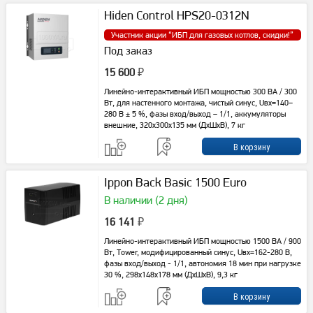
Hiden Control HPS20-0312N
Участник акции “
ИБП для газовых котлов, скидки!
”
Под заказ
15 600
₽
Линейно-интерактивный ИБП мощностью 300 ВА / 300
Вт, для настенного монтажа, чистый синус, Uвх=140–
280 В ± 5 %, фазы вход/выход – 1/1, аккумуляторы
внешние, 320x300x135 мм (ДxШxВ), 7 кг
Ippon Back Basic 1500 Euro
В наличии (2 дня)
16 141
₽
Линейно-интерактивный ИБП мощностью 1500 ВА / 900
Вт, Tower, модифицированный синус, Uвх=162-280 В,
фазы вход/выход - 1/1, автономия 18 мин при нагрузке
30 %, 298х148х178 мм (ДхШхВ), 9,3 кг