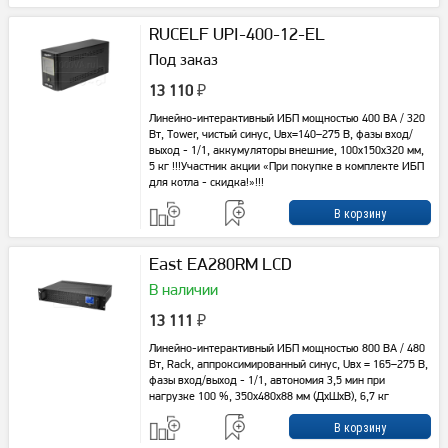
RUCELF UPI-400-12-EL
Под заказ
13 110
₽
Линейно-интерактивный ИБП мощностью 400 ВА / 320
Вт, Tower, чистый синус, Uвх=140–275 В, фазы вход/
выход - 1/1, аккумуляторы внешние, 100х150x320 мм,
5 кг !!!Участник акции «При покупке в комплекте ИБП
для котла - скидка!»!!!
East EA280RM LCD
В наличии
13 111
₽
Линейно-интерактивный ИБП мощностью 800 ВА / 480
Вт, Rack, аппроксимированный синус, Uвх = 165–275 В,
фазы вход/выход - 1/1, автономия 3,5 мин при
нагрузке 100 %, 350х480х88 мм (ДхШхВ), 6,7 кг