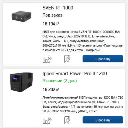
SVEN RT-1000
Под заказ
16 194
₽
ИБП для газового котла SVEN RT-1000 (1000/600 ВА/
Вт), Чист, синус, Uвх=220±10 % В, Line-Interactive,
Tower, Фазы - 1/1, аккумуляторы внешние,
300х270х140 мм, 9,9 кг !!!Участник акции «При покупке
в комплекте ИБП для котла - скидка!»!!!
Ippon Smart Power Pro II 1200
В наличии (2 дня)
16 202
₽
Линейно-интерактивный ИБП мощностью 1200 ВА / 720
Вт, Tower, модифицированный синус, Uвх=162-290 В,
фазы вход/выход - 1/1, автономия 16 мин при нагрузке
30 %, 298х148х178 мм (ДхШхВ), 7,5 кг