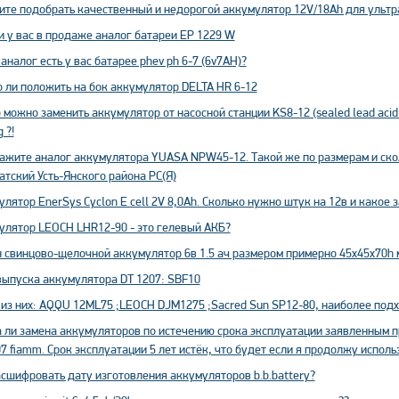
ите подобрать качественный и недорогой аккумулятор 12V/18Ah для ульт
и у вас в продаже аналог батареи EP 1229 W
аналог есть у вас батарее phev ph 6-7 (6v7AH)?
 ли положить на бок аккумулятор DELTA HR 6-12
 можно заменить аккумулятор от насосной станции KS8-12 (sealed lead acid 
 ?!
ажите аналог аккумулятора YUASA NPW45-12. Такой же по размерам и сколь
тский Усть-Янского района РС(Я)
лятор EnerSys Cyclon E cell 2V 8,0Ah. Сколько нужно штук на 12в и какое 
улятор LEOCH LHR12-90 - это гелевый АКБ?
 свинцово-щелочной аккумулятор 6в 1.5 ач размером примерно 45х45х70h 
выпуска аккумулятора DT 1207: SBF10
 из них: AQQU 12ML75 ;LEOCH DJM1275 ;Sacred Sun SP12-80, наиболее под
 ли замена аккумуляторов по истечению срока эксплуатации заявленным 
7 fiamm. Срок эксплуатации 5 лет истёк, что будет если я продолжу испо
асшифровать дату изготовления аккумуляторов b.b.battery?