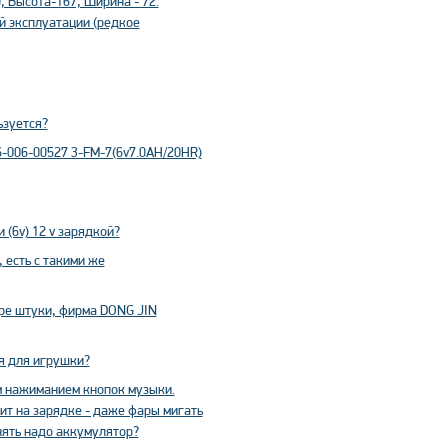
 Высота-167, Ширина - 72.
й эксплуатации (редкое
ьзуется?
-006-00527 3-FM-7(6v7.0AH/20HR)
(6v) 12 v зарядкой?
 есть с такими же
ре штуки, фирма DONG JIN
я для игрушки?
м нажиманием кнопок музыки.
оит на зарядке - даже фары мигать
нять надо аккумулятор?