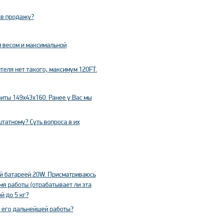
 в продажу?
 весом и максимальной
теля нет такого, максимум 120FТ.
иты 149х43х160. Ранее у Вас мы
татному? Суть вопроса в их
ой батареей 20W. Присматриваюсь
емя работы (отрабатывает ли эта
й до 5 кг?
 его дальнейшей работы?