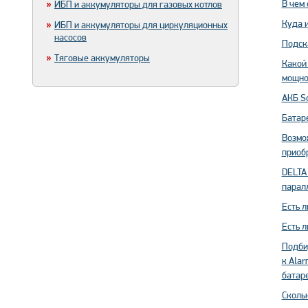
В чем
ИБП и аккумуляторы для газовых котлов
Куда 
ИБП и аккумуляторы для циркуляционных
насосов
Подск
Тяговые аккумуляторы
Какой
мощно
АКБ So
Батар
Возмо
приоб
DELTA 
паралл
Есть 
Есть л
Подбир
к Alar
батаре
Сколь