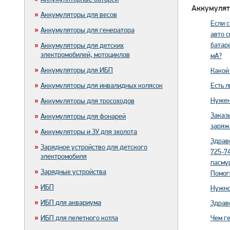
Аккумулят
Аккумуляторы для весов
Если с
Аккумуляторы для генератора
авто 
батаре
Аккумуляторы для детских
электромобилей, мотоциклов
мА?
Аккумуляторы для ИБП
Какой 
Аккумуляторы для инвалидных колясок
Есть л
Нужен
Аккумуляторы для тросоходов
Заказы
Аккумуляторы для фонарей
заряж
Аккумуляторы и ЗУ для эхолота
Здравс
Зарядное устройство для детского
725-74
электромобиля
пасмур
Зарядные устройства
Помоги
ИБП
Нужно 
ИБП для аквариума
Здравс
ИБП для пелетного котла
Чем г