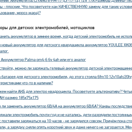
нии. Аккумулятор LIYANG 6-FM-17 (LY-17-12) 12V 17А Размеры Длинна-180,
ы - плоские. Что посоветуете как КАЧЕСТВЕННУЮ замену для таких услови
ьзование, мороз-жара)?
оры для детских электромобилей, мотоциклов
анить аккумулятор в зимнее время, когда детский электромобиль не испол
 новый аккумулятор для детского квардацикла аккумулятор YOULEE XK06
алог.
 Аккумулятор Palma pm4-6 6v 4ah или его аналог
ствуйте, можно ли заряжать гелевый аккумулятор детской электромашинки 
батарея для детского электромобиля, до этого стояла 6fm10 12v10ah/20hr,
еристиками что-то в наличии?
жем найти АКБ для электро квадроцикла. Посоветуете альтернативу? Четы
AH размер 185х75х175
 ли заменить аккумулятор 6В/4А на аккумулятор 6В/6А? Каквы последстви
ряжали электромобиль почти год и не катались, дети разрядили постоянны
 поставили заряжаться на 10 часов - не зарядился совсем. Причём пока ст
ли, а зарядку сняли опять короткий звук и даже ничего не загорается. Ме