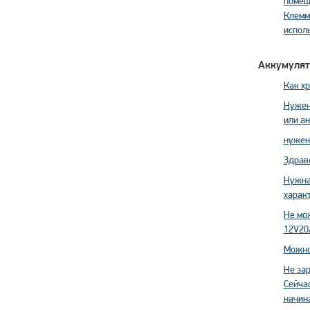
помеще
Клемм
испол
Аккумулят
Как хр
Нужен
или ан
нужен
Здрав
Нужна 
характ
Не мо
12V20
Можно
Не за
Сейчас
начина