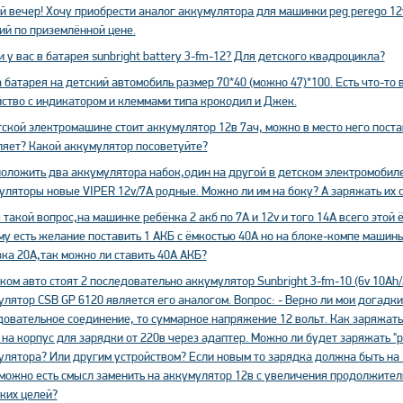
 вечер! Хочу приобрести аналог аккумулятора для машинки peg perego 12v
ий по приземлённой цене.
и у вас в батарея sunbright battery 3-fm-12? Для детского квадроцикла?
батарея на детский автомобиль размер 70*40 (можно 47)*100. Есть что-то
йство с индикатором и клеммами типа крокодил и Джек.
ской электромашине стоит аккумулятор 12в 7ач, можно в место него поста
ляет? Какой аккумулятор посоветуйте?
положить два аккумулятора набок,один на другой в детском электромобиле
ляторы новые VIPER 12v/7A родные. Можно ли им на боку? А заряжать их с
 такой вопрос,на машинке ребёнка 2 акб по 7A и 12v и того 14A всего этой 
му есть желание поставить 1 АКБ с ёмкостью 40А но на блоке-компе машин
ка 20А,так можно ли ставить 40А АКБ?
ком авто стоят 2 последовательно аккумулятор Sunbright 3-fm-10 (6v 10Ah
лятор CSB GP 6120 является его аналогом. Вопрос: - Верно ли мои догадки п
овательное соединение, то суммарное напряжение 12 вольт. Как заряжать? 
на корпус для зарядки от 220в через адаптер. Можно ли будет заряжать "
лятора? Или другим устройством? Если новым то зарядка должна быть на 
зможно есть смысл заменить на аккумулятор 12в с увеличения продолжител
ких целей?