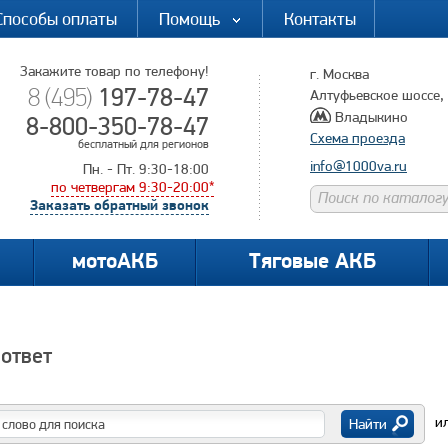
Способы оплаты
Помощь
Контакты
Закажите товар по телефону!
г. Москва
197-78-47
8 (495)
Алтуфьевское шоссе, д
Владыкино
8-800-350-78-47
Схема проезда
бесплатный для регионов
info@1000va.ru
Пн. - Пт. 9:30-18:00
по четвергам 9:30-20:00*
Заказать обратный звонок
мотоАКБ
Тяговые АКБ
ответ
и
Найти