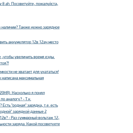
 8 ah. Посоветуйте, пожалуйста,
 в наличии? Также нужно зарядное
вить аккумулятор 12в 12ач место
 ,чтобы увеличить время езды.
тоя?!
ёмкости не хватает для укататься!
ы написана максимальная
/20HR). Насколько я понял
о аналогу? - Т.к.
Есть "родная" зарядка, т.е. есть
родной" зарядкой данные 2
12в? - Раз суммарный вольтаж 12,
ьности заряда. Какой посоветуете