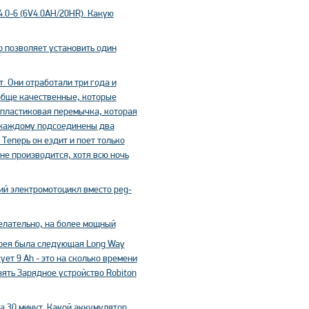
.0-6 (6V4.0AH/20HR). Какую
о позволяет установить один
. Они отработали три года и
ообще качественные, которые
у пластиковая перемычка, которая
К каждому подсоединены два
. Теперь он ездит и поет только
не производится, хотя всю ночь
й электромотоцикл вместо peg-
елательно, на более мощный
aрея была следующая Long Way
ет 9 Ah - это на сколько времени
зять Зарядное устройство Robiton
на 30 минут. Какой аккумулятор