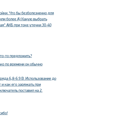
ройки. Что бы безболезненно для
или более А) Какую выбрать
ая* АКБ при токе утечки 30-40
то-то предложить?
ько по времени он обычно
ряда 6,8-6.9 В. Использование до
т и как его заряжать при
ключатель поставил на 2.
сибо!