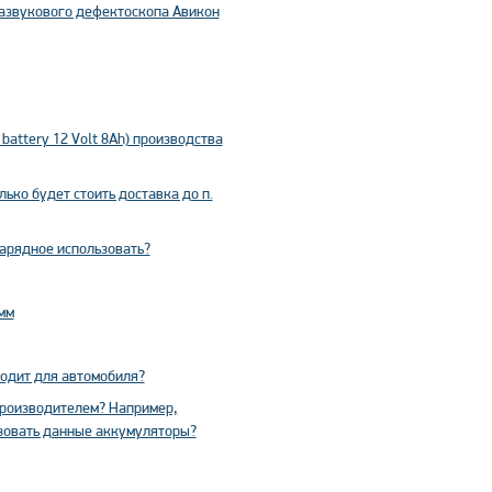
развукового дефектоскопа Авикон
battery 12 Volt 8Ah) производства
ко будет стоить доставка до п.
зарядное использовать?
мм
ходит для автомобиля?
производителем? Например,
льзовать данные аккумуляторы?