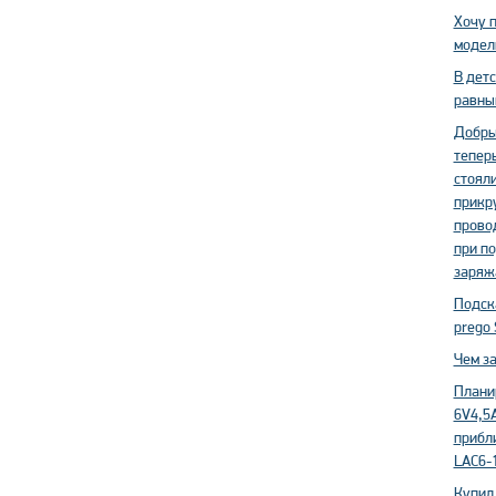
Хочу 
модел
В дет
равный
Добрый
теперь
стояли
прикр
провод
при по
заряжа
Подск
prego 
Чем з
Плани
6V4,5A
прибли
LAC6-1
Купил 