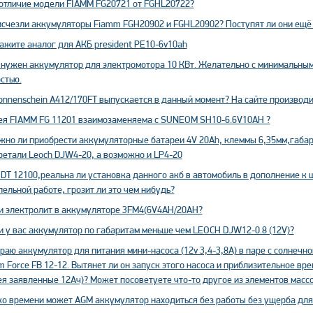
 отличие модели FIAMM FG20721 от FGHL20722?
исчезли аккумуляторы Fiamm FGH20902 и FGHL20902? Поступят ли они ещё
ажите аналог для АКБ president PE10-6v10ah
 нужен аккумулятор для электромотора 10 КВт. Желательно с минимальным
стью.
nnenschein A412/170FT выпускается в данный момент? На сайте производи
ея FIAMM FG 11201 взаимозаменяема с SUNEOM SH10-6.6V10AH ?
жно ли приобрести аккумуляторные батареи 4V 20Ah, клеммы 6,35мм,габар
ретали Leoch DJW4-20, а возможно и LP4-20
DT 12100,реальна ли установка данного акб в автомобиль в дополнение к ш
ельной работе, грозит ли это чем нибудь?
ли электролит в аккумуляторе 3FM4(6V4AH/20AH?
и у вас аккумулятор по габаритам меньше чем LEOCH DJW12-0.8 (12V)?
аю аккумулятор для питания мини-насоса (12v 3,4-3,8А) в паре с солнечн
m Force FB 12-12. Вытянет ли он запуск этого насоса и приблизительное вр
я заявленные 12Ач)? Может посоветуете что-то другое из элементов массо
ко времени может AGM аккумулятор находиться без работы без ущерба для