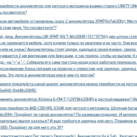
приобрести аккумулятор для детского мотоцикла взамен старого UNITY UN4
ь посоветуете?
ском автомобиле установлены сразу 2 аккумулятора 3FM7(6v7ah20hr). Мест
 этим двум. Что посоветуете??
. день. Аккумуляторы LW-3FM7 (6V 7 AH/20HR (151*35*94)) две штуки стоят
 не заряжается мобиль, хотя ездили только по квартире и не часто. Они в
 или не очень? Аккумуляторы стоят рядом, каждый в своей ячейке, сверх
учивается 2-мя винтиками для фиксации, я так поняла, чтобы не выпали. 
а - на "+" и "-". Собирала его сама три года назад и все работало прекрасно
дсоединение блока питания на проводе к отверстию для зарядки, зарядка 
ла. Это дело в аккумуляторах или в чем-то другом?
ажите пожалуйста какой аналог аккумулятора можно приобрести на детски
Sw640 /6v4Ah/20HR/.
аменить аккумулятор Xinleina 6-FM-7 (12V7AH/20HR) в десткой машинке? Ж
рую приобрести АКБ CSB HRL 634W для детского мотоцикла. Штатная бат
h/20Hr. Подойдет ли такой аккумулятор? По размерам подходит. И интересу
зительно хватит кататься? И еще требуется зарядка для него. Планирую в
000. Подойдет ли для него это ЗУ?
электромотоцикл Пег перего Desmosedici. Аккумулятор 6v 4.5ah . Хватает 