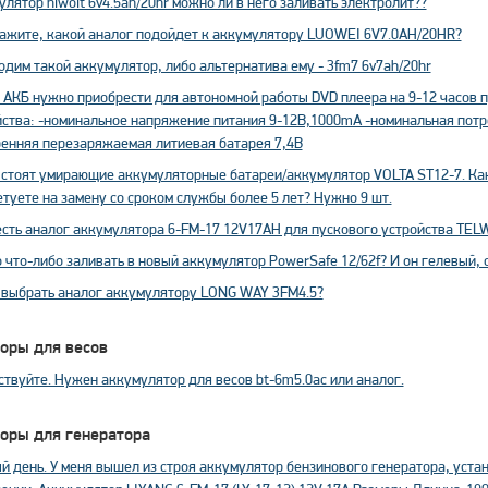
лятор niwoit 6v4.5ah/20hr можно ли в него заливать электролит??
ажите, какой аналог подойдет к аккумулятору LUOWEI 6V7.0AH/20HR?
дим такой аккумулятор, либо альтернатива ему - 3fm7 6v7ah/20hr
 АКБ нужно приобрести для автономной работы DVD плеера на 9-12 часов п
йства: -номинальное напряжение питания 9-12В,1000mA -номинальная пот
ренняя перезаряжаемая литиевая батарея 7,4В
 стоят умирающие аккумуляторные батареи/аккумулятор VOLTA ST12-7. Ка
туете на замену со сроком службы более 5 лет? Нужно 9 шт.
 есть аналог аккумулятора 6-FM-17 12V17AH для пускового устройства TEL
 что-либо заливать в новый аккумулятор PowerSafe 12/62f? И он гелевый,
 выбрать аналог аккумулятору LONG WAY 3FM4.5?
оры для весов
твуйте. Нужен аккумулятор для весов bt-6m5.0ac или аналог.
оры для генератора
й день. У меня вышел из строя аккумулятор бензинового генератора, у