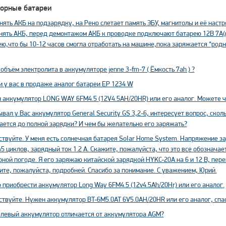
орные батареи
нять АКБ на подзарядку, на Рено слетает память ЭБУ, магнитолы и её наст
снять АКБ, перед демонтажом АКБ к проводке подключают батарею 12В 7А(
ю,что бы 10-12 часов смогла отработать на машине,пока заряжается *родн
объём электролита в аккумуляторе jenne 3-fm-7 ( Ёмкость 7ah ) ?
и у вас в продаже аналог батареи EP 1234 W
 аккумулятор LONG WAY 6FM4.5 (12V4.5AH/20HR) или его аналог. Можете ч
вал у Вас аккумулятор General Security GS 3,2-6, интересует вопрос, скол
ается до полной зарядки? И чем бы желательно его заряжать?
твуйте. У меня есть солнечная батарея SoIar Home System. Напряжение за
5 циклов, зарядный ток 1.2 А. Скажите, пожалуйста, что это все обозначае
ной погоде. Я его заряжаю китайской зарядкой HYKC-20A на 6 и 12 В, пере
те, пожалуйста, подробней. Спасибо за понимание. С уважением, Юрий.
приобрести аккумулятор Long Way 6FM4.5 (12v4.5Ah/20Hr) или его аналог.
твуйте. Нужен аккумулятор BT-6M5.0AT 6V5.0AH/20HR или его аналог, спа
елевый аккумулятор отличается от аккумулятора AGM?