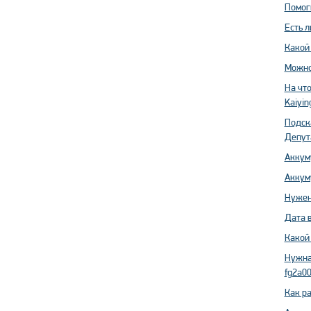
Помог
Есть л
Какой 
Можно
На что
Kaiying
Подск
Депута
Аккуму
Аккум
Нужен
Дата 
Какой
Нужна
fg2a00
Как р