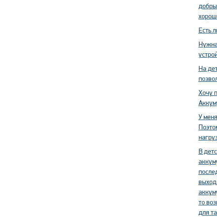
добрый
хорош
Есть л
Нужна 
устро
На дет
позво
Хочу 
Аккуму
У меня
Поэто
нагруз
В детс
аккуму
послед
выход 
аккуму
то во
для та