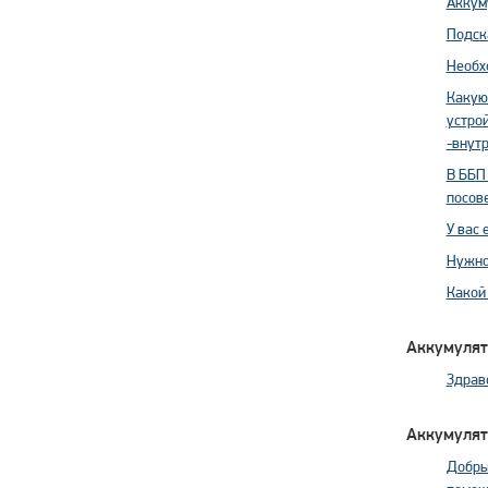
Аккуму
Подск
Необхо
Какую
устро
-внут
В ББП
посове
У вас
Нужно
Какой
Аккумулят
Здравс
Аккумулят
Добры