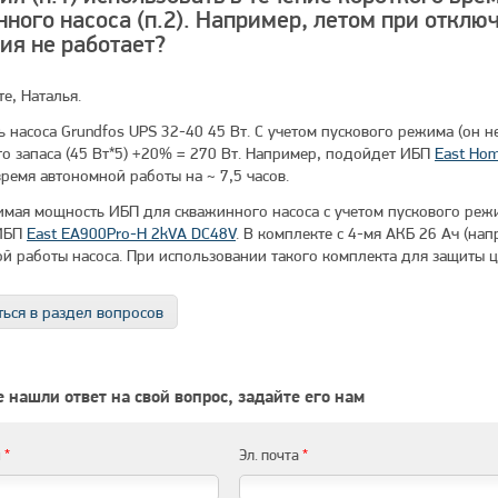
ного насоса (п.2). Например, летом при отклю
ия не работает?
е, Наталья.
ь насоса Grundfos UPS 32-40 45 Вт. С учетом пускового режима (он 
го запаса (45 Вт*5) +20% = 270 Вт. Например, подойдет ИБП
East Ho
время автономной работы на ~ 7,5 часов.
имая мощность ИБП для скважинного насоса с учетом пускового режима
ИБП
East EA900Pro-H 2kVA DC48V
. В комплекте с 4-мя АКБ 26 Ач (на
й работы насоса. При использовании такого комплекта для защиты 
ься в раздел вопросов
 нашли ответ на свой вопрос, задайте его нам
я
*
Эл. почта
*