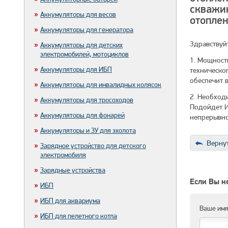
скважин
Аккумуляторы для весов
отоплен
Аккумуляторы для генератора
Здравствуйт
Аккумуляторы для детских
электромобилей, мотоциклов
1. Мощност
Аккумуляторы для ИБП
техническо
обеспечит 
Аккумуляторы для инвалидных колясок
2. Необход
Аккумуляторы для тросоходов
Подойдет 
Аккумуляторы для фонарей
непрерывно
Аккумуляторы и ЗУ для эхолота
Вернут
Зарядное устройство для детского
электромобиля
Зарядные устройства
Если Вы не
ИБП
ИБП для аквариума
Ваше им
ИБП для пелетного котла