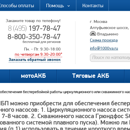
Способы оплаты
Помощь
Контакты
Закажите товар по телефону!
г. Москва
197-78-47
8 (495)
Алтуфьевское шоссе, д
Владыкино
8-800-350-78-47
Схема проезда
бесплатный для регионов
info@1000va.ru
Пн. - Пт. 9:30-18:00
по четвергам 9:30-20:00*
Заказать обратный звонок
мотоАКБ
Тяговые АКБ
обеспечения бесперебойной работы циркуляционного или скважинного нас.
БП можно приобрести для обеспечения беспер
ного насосов: 1. Циркуляционного насоса сис
 7-8 часов. 2. Скважинного насоса Грюндфос 
ованного системой плавного пуска). Можно ли
ия (п.1) использовать в течение короткого вре