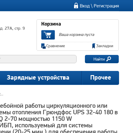
\
Вход
Регистрация
Корзина
. 27А, стр. 9
Ваша корзина пуста
Сравнение
Закладки
Найти
Зарядные устройства
Прочее
..
ебойной работы циркуляционного или
темы отопления Грюндфос UPS 32-40 180 в
SQ 2-70 мощностью 1150 W
 ИБП, используемый для системы
мени (20-25 мин.) для обеспечения работы