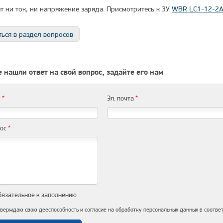
т ни ток, ни напряжение заряда. Присмотритесь к ЗУ
WBR LC1-12-2
ься в раздел вопросов
 нашли ответ на свой вопрос, задайте его нам
я
*
Эл. почта
*
рос
*
бязательное к заполнению
верждаю свою дееспособность и согласие на обработку персональных данных в соотве