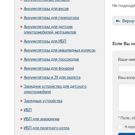
Не подходя
Аккумуляторы для весов
Аккумуляторы для генератора
Вернут
Аккумуляторы для детских
электромобилей, мотоциклов
Аккумуляторы для ИБП
Если Вы не
Аккумуляторы для инвалидных колясок
Аккумуляторы для тросоходов
Ваше им
Аккумуляторы для фонарей
Аккумуляторы и ЗУ для эхолота
Ваш воп
Зарядное устройство для детского
электромобиля
Зарядные устройства
ИБП
*
Поле, о
ИБП для аквариума
Я подт
ИБП для пелетного котла