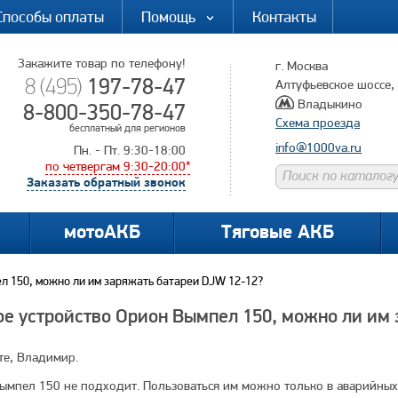
Способы оплаты
Помощь
Контакты
Закажите товар по телефону!
г. Москва
197-78-47
8 (495)
Алтуфьевское шоссе, д
Владыкино
8-800-350-78-47
Схема проезда
бесплатный для регионов
info@1000va.ru
Пн. - Пт. 9:30-18:00
по четвергам 9:30-20:00*
Заказать обратный звонок
мотоАКБ
Тяговые АКБ
л 150, можно ли им заряжать батареи DJW 12-12?
е устройство Орион Вымпел 150, можно ли им
те, Владимир.
ымпел 150 не подходит. Пользоваться им можно только в аварийных