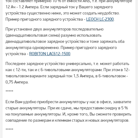
ток составляет примерно 10 % от емкости АКБ, т.е. при аккумуляторе
12 Ач - 1.2 Ампера. Если зарядный ток у Вашего зарядного
устройства существенно ниже, это может создать неудобство.
Пример пригодного зарядного устройства -
LEOCH LC-2300
.
При установке двух аккумуляторов последовательно
(двенадцативольтовая схема) разумно использовать
двенадцативольтовое зарядное устройство и тоже заряжать оба
аккумулятора одновременно. Пример пригодного зарядного
устройства -
ROBITON LAC612-1500
.
Последнее зарядное устройство универсально, т.е. может работать
как с 12-ти, так и с 6-тивольтовыми аккумуляторами. При этом в 12-
тивольтовом варианте зарядный ток 1,5 Ампера, в 6-тивольтовом -
0,75 Ампера.
*****
Если Вам удобно приобрести аккумуляторы у нас в офисе, захватите
старые аккумуляторы. При их сдаче, мы предоставим скидку в 5 %
на покупаемые аккумуляторы. И, кроме того, Вы сможете проверить
совпадение по размерам и клеммам старых и новых аккумуляторов.
*****