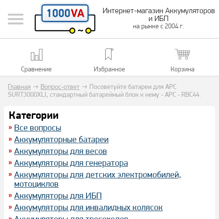
Интернет-магазин Аккумуляторов
и ИБП
на рынке с 2004 г.
Сравнение
Избранное
Корзина
Главная
→
Вопрос-ответ
→
Посоветуйте батареи для APC
SURT3000XLI, стандартный батарейный блок к нему - APC - RBC44.
Категории
Все вопросы
Аккумуляторные батареи
Аккумуляторы для весов
Аккумуляторы для генератора
Аккумуляторы для детских электромобилей,
мотоциклов
Аккумуляторы для ИБП
Аккумуляторы для инвалидных колясок
Аккумуляторы для тросоходов