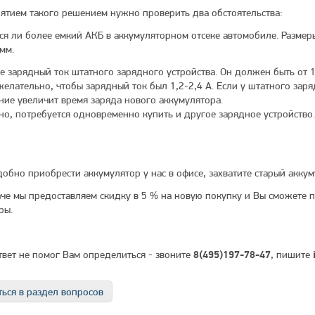
ятием такого решением нужно проверить два обстоятельства:
ся ли более емкий АКБ в аккумуляторном отсеке автомобиле. Размеры
мм.
е зарядный ток штатного зарядного устройства. Он должен быть от 1
желательно, чтобы зарядный ток был 1,2-2,4 А. Если у штатного заря
ние увеличит время заряда нового аккумулятора.
но, потребуется одновременно купить и другое зарядное устройство
добно приобрести аккумулятор у нас в офисе, захватите старый аккум
аче мы предоставляем скидку в 5 % на новую покупку и Вы сможете 
ры.
ответ не помог Вам определиться - звоните
, пишите
8(495)197-78-47
ься в раздел вопросов