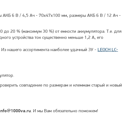
 АКБ 6 В / 4,5 Ач - 70x47x100 мм, размеры АКБ 6 В / 12 Ач -
0 до 20 % (максимум 30 %) от емкости аккумулятора. Т.е. для
дного устройства ток существенно меньше 1,2 А, его
. Из нашего ассортимента наиболее удачный ЗУ -
LEOCH LC-
улятор.
проверить совпадение по размерам и клеммам старый и новый
. И мы Вам обязательно поможем!
info@1000va.ru