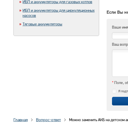
ИБП и аккумуляторы для газовых котлов
ИБП и аккумуляторы для циркуляционных
Если Вы не
насосов
Тяговые аккумуляторы
Ваше им
Ваш воп
*
Поле, о
Я подт
Главная
Вопрос-ответ
Можно заменить АКБ на детском ав