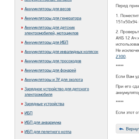
Перед прин
Аккумуляторы для весов
1. Поместит
Аккумуляторы для генератора
151x50x94 
Аккумуляторы для детских
2. Проверьт
электромобилей, мотоциклов
АКБ 12 Ач 
Аккумуляторы для ИБП
использова
Не исключе
Аккумуляторы для инвалидных колясок
2300
.
Аккумуляторы для тросоходов
*****
Аккумуляторы для фонарей
Если Вам у
Аккумуляторы и ЗУ для эхолота
При его сд
Зарядное устройство для детского
аккумулято
электромобиля
*****
Зарядные устройства
Если этот 
ИБП
ИБП для аквариума
Вернут
ИБП для пелетного котла