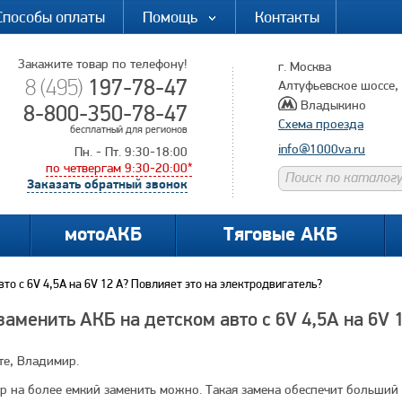
Способы оплаты
Помощь
Контакты
Закажите товар по телефону!
г. Москва
197-78-47
8 (495)
Алтуфьевское шоссе, д
Владыкино
8-800-350-78-47
Схема проезда
бесплатный для регионов
info@1000va.ru
Пн. - Пт. 9:30-18:00
по четвергам 9:30-20:00*
Заказать обратный звонок
мотоАКБ
Тяговые АКБ
то с 6V 4,5А на 6V 12 А? Повлияет это на электродвигатель?
аменить АКБ на детском авто с 6V 4,5А на 6V 
те, Владимир.
р на более емкий заменить можно. Такая замена обеспечит больший