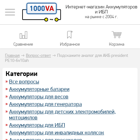
Интернет-магазин Аккумуляторов
и ИБП
на рынке с 2004 г.
Сравнение
Избранное
Корзина
Главная
→
Вопрос-ответ
→
Подскажите аналог для АКБ president
PE10-6v10ah
Категории
Все вопросы
Аккумуляторные батареи
Аккумуляторы для весов
Аккумуляторы для генератора
Аккумуляторы для детских электромобилей,
мотоциклов
Аккумуляторы для ИБП
Аккумуляторы для инвалидных колясок
Аккумуляторы для тросоходов