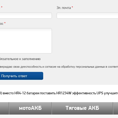
я
*
Эл. почта
*
рос
*
бязательное к заполнению
верждаю свою дееспособность и согласие на обработку персональных данных в соотве
вместо HR4-12 батареи поставить HR1234W эффективность UPS улучшит
мотоАКБ
Тяговые АКБ