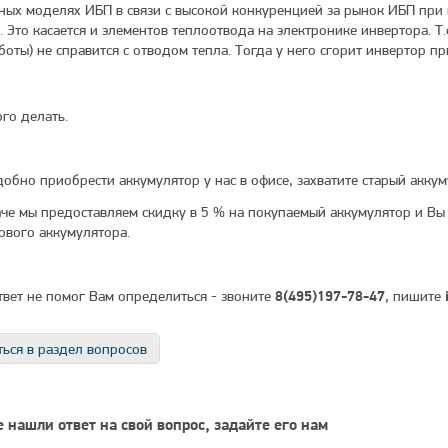
ных моделях ИБП в связи с высокой конкуренцией за рынок ИБП при 
 Это касается и элементов теплоотвода на электронике инвертора. Т.
боты) не справится с отводом тепла. Тогда у него сгорит инвертор п
ого делать.
добно приобрести аккумулятор у нас в офисе, захватите старый аккум
аче мы предоставляем скидку в 5 % на покупаемый аккумулятор и В
нового аккумулятора.
ответ не помог Вам определиться - звоните
, пишите
8(495)197-78-47
ься в раздел вопросов
 нашли ответ на свой вопрос, задайте его нам