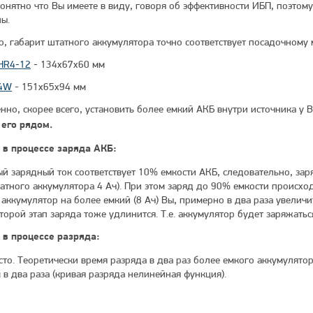
понятно что Вы имеете в виду, говоря об эффективности ИБП, поэтом
ны.
о, габарит штатного аккумулятора точно соответствует посадочному
 HR4-12
- 134x67x60 мм
34W
- 151x65x94 мм
нно, скорее всего, установить более емкий АКБ внутри источника у В
 его рядом.
 в процессе заряда АКБ:
й зарядный ток соответствует 10% емкости АКБ, следовательно, заря
татного аккумулятора 4 Ач). При этом заряд до 90% емкости происход
 аккумулятор на более емкий (8 Ач) Вы, примерно в два раза увелич
торой этап заряда тоже удлинится. Т.е. аккумулятор будет заряжать
 в процессе разряда:
сто. Теоретически время разряда в два раз более емкого аккумулятор
 в два раза (кривая разряда нелинейная функция).