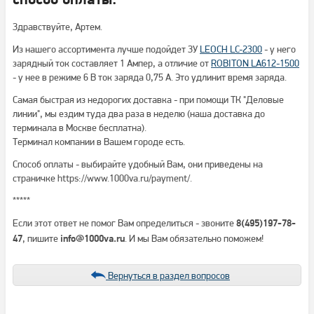
способ оплаты.
Здравствуйте, Артем.
Из нашего ассортимента лучше подойдет ЗУ
LEOCH LC-2300
- у него
зарядный ток составляет 1 Ампер, а отличие от
ROBITON LA612-1500
- у нее в режиме 6 В ток заряда 0,75 А. Это удлинит время заряда.
Самая быстрая из недорогих доставка - при помощи ТК "Деловые
линии", мы ездим туда два раза в неделю (наша доставка до
терминала в Москве бесплатна).
Терминал компании в Вашем городе есть.
Способ оплаты - выбирайте удобный Вам, они приведены на
страничке https://www.1000va.ru/payment/.
*****
Если этот ответ не помог Вам определиться - звоните
8(495)197-78-
, пишите
. И мы Вам обязательно поможем!
47
info@1000va.ru
Вернуться в раздел вопросов