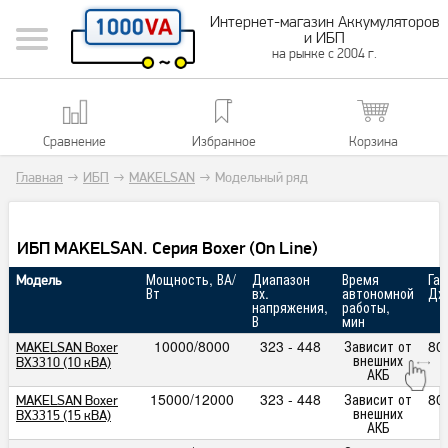
Интернет-магазин Аккумуляторов
и ИБП
на рынке с 2004 г.
Сравнение
Избранное
Корзина
Главная
→
ИБП
→
MAKELSAN
→
Модельный ряд
ИБП MAKELSAN. Серия Boxer (On Line)
Мощность, ВА/
Диапазон
Время
Га
Модель
Вт
вх.
автономной
Дх
напряжения,
работы,
В
мин
10000/8000
323 - 448
Зависит от
80
MAKELSAN Boxer
внешних
BX3310 (10 кВА)
АКБ
15000/12000
323 - 448
Зависит от
80
MAKELSAN Boxer
внешних
BX3315 (15 кВА)
АКБ