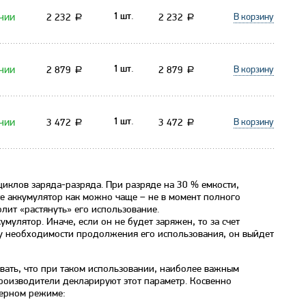
чии
В корзину
2 232
2 232
1 шт.
a
a
чии
В корзину
2 879
2 879
1 шт.
a
a
чии
В корзину
3 472
3 472
1 шт.
a
a
иклов заряда-разряда. При разряде на 30 % емкости,
е аккумулятор как можно чаще – не в момент полного
лит «растянуть» его использование.
улятор. Иначе, если он не будет заряжен, то за счет
енту необходимости продолжения его использования, он выйдет
ывать, что при таком использовании, наиболее важным
производители декларируют этот параметр. Косвенно
ферном режиме: