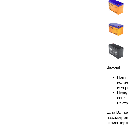
Важно!
При п
колич
исчер
Перед
естес
из стр
Если Вы пр
параметром
сориентиро