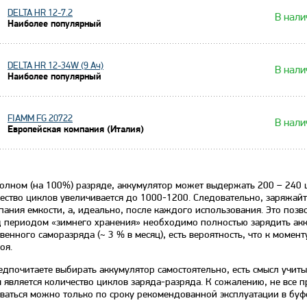
DELTA HR 12-7.2
В нали
Наиболее популярный
DELTA HR 12-34W (9 Ач)
В нали
Наиболее популярный
FIAMM FG 20722
В нали
Европейская компания (Италия)
олном (на 100%) разряде, аккумулятор может выдержать 200 – 240 ц
ество циклов увеличивается до 1000-1200. Следовательно, заряжайт
пания емкости, а, идеально, после каждого использования. Это позво
 периодом «зимнего хранения» необходимо полностью зарядить аккум
твенного саморазряда (~ 3 % в месяц), есть вероятность, что к мом
оя.
едпочитаете выбирать аккумулятор самостоятельно, есть смысл учит
 является количество циклов заряда-разряда. К сожалению, не все 
ваться можно только по сроку рекомендованной эксплуатации в бу