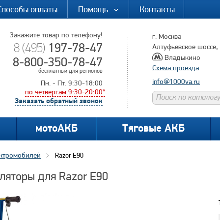
Способы оплаты
Помощь
Контакты
Закажите товар по телефону!
г. Москва
197-78-47
8 (495)
Алтуфьевское шоссе, д
Владыкино
8-800-350-78-47
Схема проезда
бесплатный для регионов
info@1000va.ru
Пн. - Пт. 9:30-18:00
по четвергам 9:30-20:00*
Заказать обратный звонок
мотоАКБ
Тяговые АКБ
ектромобилей
Razor E90
ляторы для Razor E90