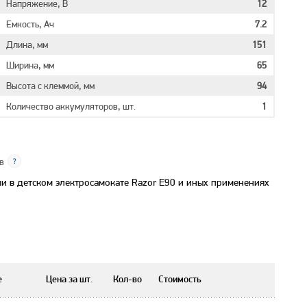
Напряжение, В
12
Емкость, Ач
7.2
Длина, мм
151
Ширина, мм
65
Высота с клеммой, мм
94
Количество аккумуляторов, шт.
1
в
и в детском электросамокате Razor E90 и иных применениях
е
Цена за шт.
Кол-во
Стоимость