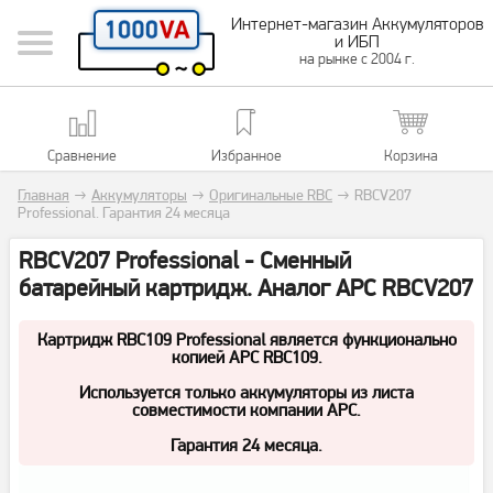
Интернет-магазин Аккумуляторов
и ИБП
на рынке с 2004 г.
Сравнение
Избранное
Корзина
Главная
→
Аккумуляторы
→
Оригинальные RBC
→
RBCV207
Professional. Гарантия 24 месяца
RBCV207 Professional - Сменный
батарейный картридж. Аналог APC RBCV207
Картридж RBC109
Professional
является функционально
копией APC RBC109.
Используется только аккумуляторы из листа
совместимости компании APC.
Гарантия 24 месяца.