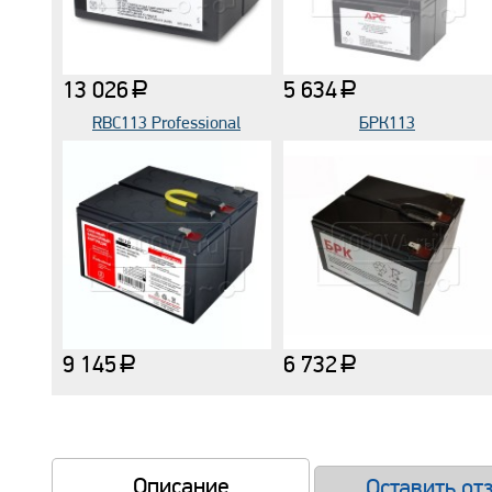
13 026
5 634
a
a
RBC113 Professional
БРК113
9 145
6 732
a
a
Описание
Оставить от