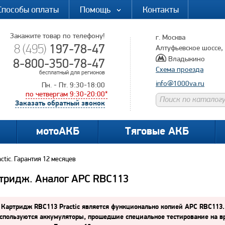
Способы оплаты
Помощь
Контакты
Закажите товар по телефону!
г. Москва
197-78-47
8 (495)
Алтуфьевское шоссе, д
Владыкино
8-800-350-78-47
Схема проезда
бесплатный для регионов
info@1000va.ru
Пн. - Пт. 9:30-18:00
по четвергам 9:30-20:00*
Заказать обратный звонок
мотоАКБ
Тяговые АКБ
ctic. Гарантия 12 месяцев
ртридж. Аналог APC RBC113
Картридж RBC113 Practic является функционально копией APC RBC113.
спользуются
аккумуляторы, прошедшие специальное тестирование на вр