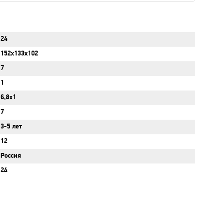
24
152x133x102
7
1
6,8x1
7
3-5 лет
12
Россия
24