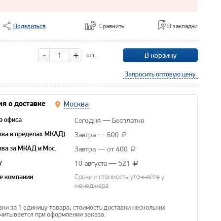
Поделиться
Сравнить
В закладки
-
+
шт.
В корзину
Запросить оптовую цену
Москва
я о доставке
Сегодня — Бесплатно
з офиса
Завтра — 600
ква в пределах МКАД)
a
Завтра — от 400
ква за МКАД и Мос.
a
10 августа — 521
y
a
е компании
Сроки и стоимость уточняйте у
менеджера
вки за 1 единицу товара, стоимость доставки нескольких
читывается при оформлении заказа.