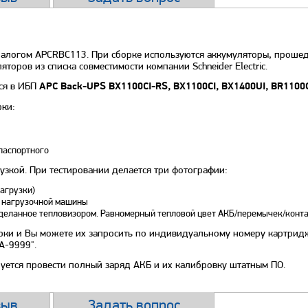
налогом APCRBC113. При сборке используются аккумуляторы, прошед
оров из списка совместимости компании Schneider Electric.
ся в ИБП
APC Back-UPS BX1100CI-RS, BX1100CI, BX1400UI, BR1100
рки:
паспортного
узкой. При тестировании делается три фотографии:
агрузки)
е нагрузочной машины
сделанное тепловизором. Равномерный тепловой цвет АКБ/перемычек/конт
рки и Вы можете их запросить по индивидуальному номеру картриджа
А-9999".
уется провести полный заряд АКБ и их калибровку штатным ПО.
зыв
Задать вопрос