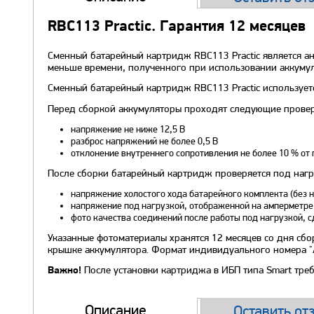
RBC113 Practic. Гарантия 12 месяцев
Сменный батарейный картридж RBC113 Practic является а
меньше времени, полученного при использовании аккумулят
Сменный батарейный картридж RBC113 Practic использует
Перед сборкой аккумуляторы проходят следующие прове
напряжение не ниже 12,5 В
разброс напряжений не более 0,5 В
отклонение внутреннего сопротивления не более 10 % от 
После сборки батарейный картридж проверяется под нагр
напряжение холостого хода батарейного комплекта (без н
напряжение под нагрузкой, отображенной на амперметр
фото качества соединений после работы под нагрузкой, 
Указанные фотоматериалы хранятся 12 месяцев со дня сбо
крышке аккумулятора. Формат индивидуального номера "
После установки картриджа в ИБП типа Smart треб
Важно!
Описание
Оставить от