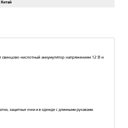
Китай
ый свинцово-кислотный аккумулятор напряжением 12 В и
атки, защитные очки и в одежде с длинными рукавами.