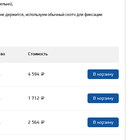
ельно),
 не держится, используем обычный скотч для фиксации
-во
Стоимость
4 594
.
a
1 712
.
a
2 564
.
a