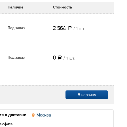
Наличие
Стоимость
2 564
a
Под заказ
/ 1 шт.
0
a
Под заказ
/ 1 шт.
Москва
я о доставке
з офиса