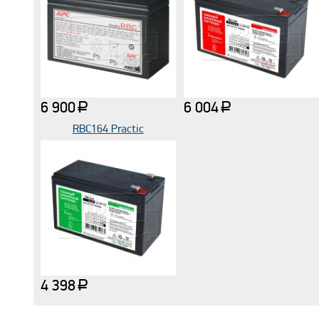
6 900
6 004
a
a
RBC164 Practic
4 398
a