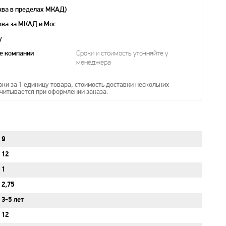
ква в пределах МКАД)
ква за МКАД и Мос.
y
е компании
Сроки и стоимость уточняйте у
менеджера
вки за 1 единицу товара, стоимость доставки нескольких
читывается при оформлении заказа.
9
12
1
2,75
3-5 лет
12