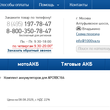
Способы оплаты
Помощь
Контакты
Закажите товар по телефону!
г. Москва
197-78-47
8 (495)
Алтуфьевское шоссе, д
Владыкино
8-800-350-78-47
Схема проезда
бесплатный для регионов
info@1000va.ru
Пн. - Пт. 9:30-18:00
по четвергам 9:30-20:00*
Заказать обратный звонок
мотоАКБ
Тяговые АКБ
Комплект аккумуляторов для APCRBC164
Цена на 08.08.2026, с НДС 22%