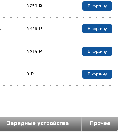
3 250
.
a
4 446
.
a
4 714
.
a
0
.
a
Зарядные устройства
Прочее