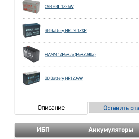
CSB HRL 1234W
BB Battery HRL 9-12XP
FIAMM 12FGH36 (FGH20902)
BB Battery HR1234W
Описание
Оставить от
ИБП
Аккумуляторы