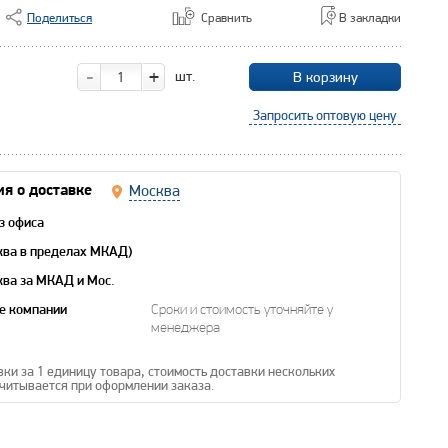
Поделиться
Сравнить
В закладки
-
+
шт.
В корзину
Запросить оптовую цену
Москва
я о доставке
з офиса
ква в пределах МКАД)
ква за МКАД и Мос.
е компании
Сроки и стоимость уточняйте у
менеджера
вки за 1 единицу товара, стоимость доставки нескольких
читывается при оформлении заказа.