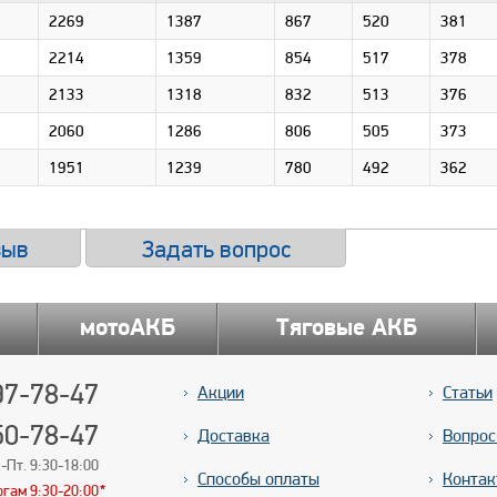
2269
1387
867
520
381
2214
1359
854
517
378
2133
1318
832
513
376
2060
1286
806
505
373
1951
1239
780
492
362
зыв
Задать вопрос
мотоАКБ
Тяговые АКБ
7-78-47
Акции
Статьи
50-78-47
Доставка
Вопрос
-Пт. 9:30-18:00
Способы оплаты
Контак
ргам 9:30-20:00
*
*