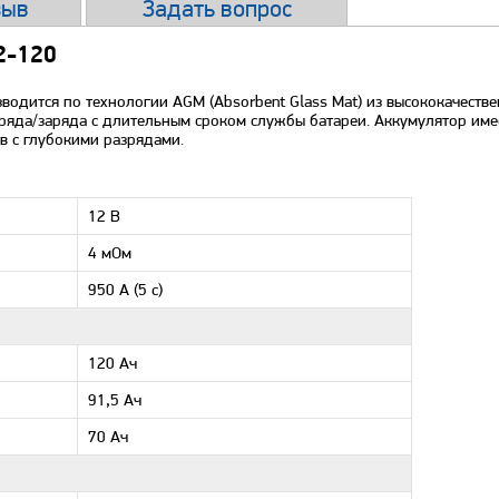
зыв
Задать вопрос
2-120
дится по технологии AGM (Absorbent Glass Mat) из высококачестве
зряда/заряда с длительным сроком службы батареи. Аккумулятор име
в с глубокими разрядами.
12 B
4 мОм
950 А (5 с)
120 Ач
91,5 Ач
70 Ач