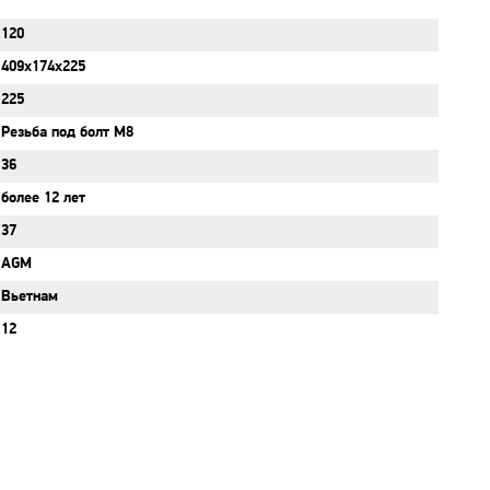
120
409x174x225
225
Резьба под болт М8
36
более 12 лет
37
AGM
Вьетнам
12