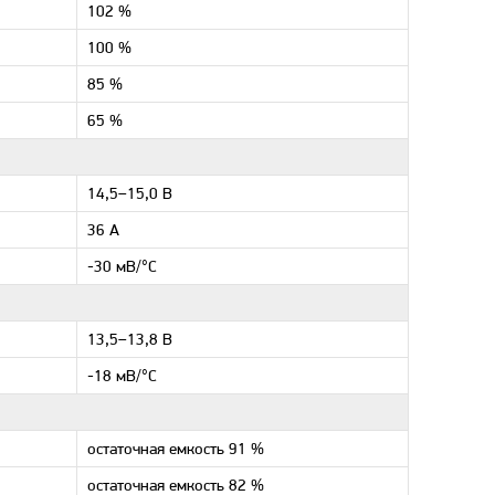
102 %
100 %
85 %
65 %
14,5–15,0 В
36 А
-30 мВ/°С
13,5–13,8 В
-18 мВ/°С
остаточная емкость 91 %
остаточная емкость 82 %