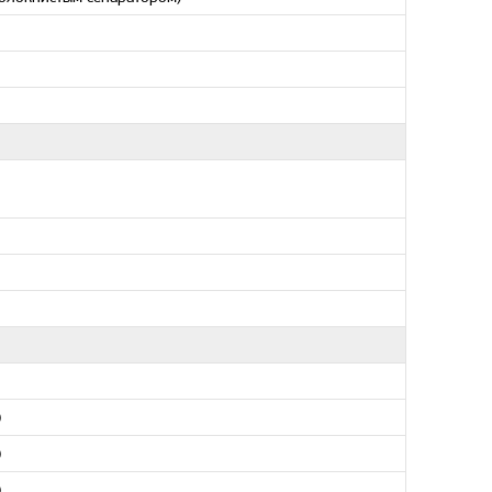
)
)
)