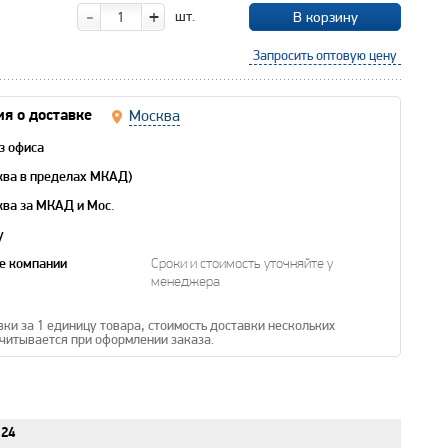
-
+
шт.
В корзину
Запросить оптовую цену
Москва
я о доставке
з офиса
ква в пределах МКАД)
ква за МКАД и Мос.
y
е компании
Сроки и стоимость уточняйте у
менеджера
вки за 1 единицу товара, стоимость доставки нескольких
читывается при оформлении заказа.
24