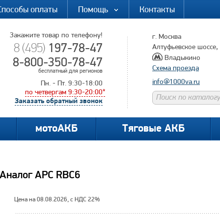
Способы оплаты
Помощь
Контакты
Закажите товар по телефону!
г. Москва
197-78-47
8 (495)
Алтуфьевское шоссе, д
Владыкино
8-800-350-78-47
Схема проезда
бесплатный для регионов
info@1000va.ru
Пн. - Пт. 9:30-18:00
по четвергам 9:30-20:00*
Заказать обратный звонок
мотоАКБ
Тяговые АКБ
 Аналог APC RBC6
Цена на 08.08.2026, с НДС 22%