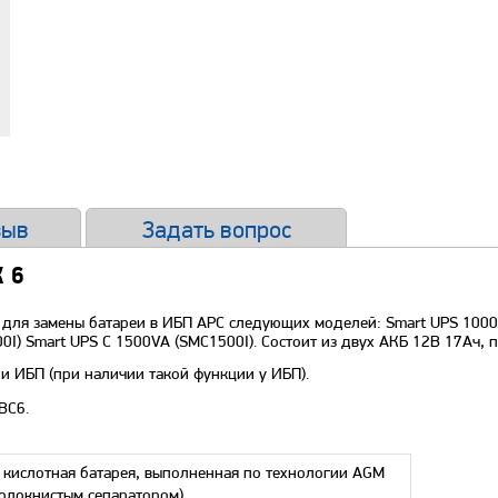
зыв
Задать вопрос
 6
для замены батареи в ИБП APC следующих моделей: Smart UPS 1000V
0I) Smart UPS С 1500VA (SMC1500I). Состоит из двух АКБ 12В 17Ач,
и ИБП (при наличии такой функции у ИБП).
BC6.
 кислотная батарея, выполненная по технологии AGM
волокнистым сепаратором)