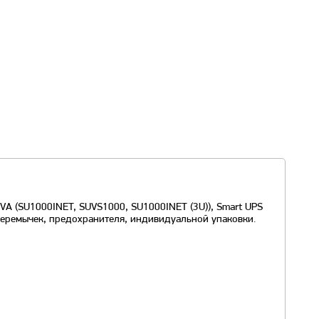
A (SU1000INET, SUVS1000, SU1000INET (3U)), Smart UPS
 перемычек, предохранителя, индивидуальной упаковки.