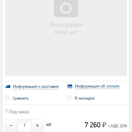
Информация об оплате
Информация о доставке
Сравнить
В закладки
Под заказ
7 260
шт.
−
+
₽
с НДС 22%