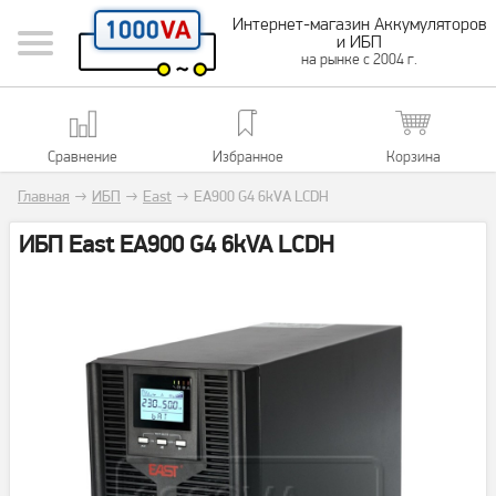
Интернет-магазин Аккумуляторов
и ИБП
на рынке с 2004 г.
Сравнение
Избранное
Корзина
Главная
→
ИБП
→
East
→
EA900 G4 6kVA LCDH
ИБП East EA900 G4 6kVA LCDH