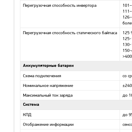
Перегрузочная способность инвертора
101–
111–
126–
боле
Перегрузочная способность статического байпаса
125 
125-
130-
150-
>400
Аккумуляторные батареи
Схема подключения
со с
Номинальное напряжение
±240
Максимальный ток заряда
до 1
Система
КПД
до 9
Отображение информации
сенс