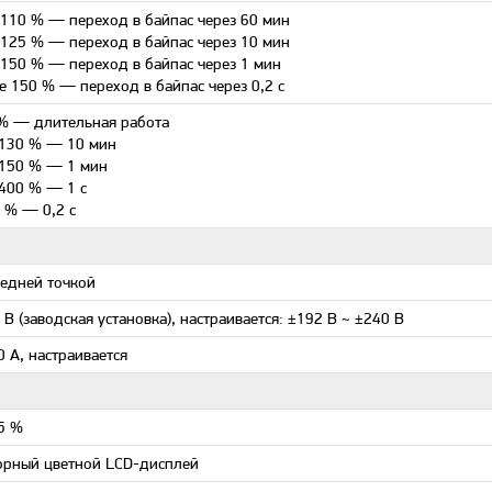
110 % — переход в байпас через 60 мин
125 % — переход в байпас через 10 мин
150 % — переход в байпас через 1 мин
е 150 % — переход в байпас через 0,2 с
% — длительная работа
130 % — 10 мин
150 % — 1 мин
400 % — 1 с
 % — 0,2 с
редней точкой
 В (заводская установка), настраивается: ±192 В ~ ±240 В
0 А, настраивается
5 %
орный цветной LCD-дисплей