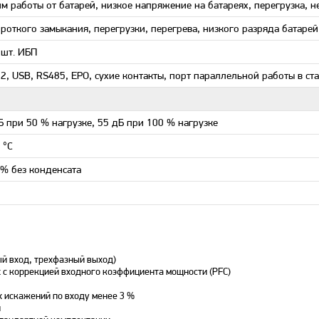
м работы от батарей, низкое напряжение на батареях, перегрузка, н
ороткого замыкания, перегрузки, перегрева, низкого разряда бата
 шт. ИБП
2, USB, RS485, EPO, сухие контакты, порт параллельной работы в 
Б при 50 % нагрузке, 55 дБ при 100 % нагрузке
 °С
 % без конденсата
й вход, трехфазный выход)
 с коррекцией входного коэффициента мощности (PFC)
х искажений по входу менее 3 %
и