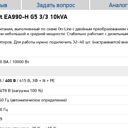
зыв
Задать вопрос
Аналог
t EA990-H G5 3/3 10kVA
питания, выполненный по схеме On-Line с двойным преобразованием
зки небольшой и средней мощности. Стабильно работает с дизельны
торов. Для работы нужно подключить 32–40 шт. (настраивается) вн
0 ВА / 10000 Вт
В /
/ 415 В, 3Ф + N + PE
400 В
478 В (нагрузка 100 %)
 60 Гц (автоматическое определение)
0 Гц
99