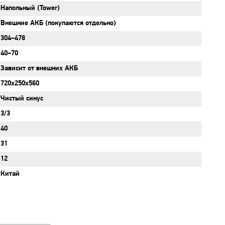
Напольный (Tower)
Внешние АКБ (покупаются отдельно)
304–478
40–70
Зависит от внешних АКБ
720х250х560
Чистый синус
3/3
40
31
12
Китай