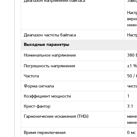
Диапазон напряжения байпаса
Заво
Наст
верх
нижн
Диапазон частоты байпаса
Наст
Выходные параметры
Номинальное напряжение
380 
Погрешность напряжения
±1 %
Частота
50 /
Форма сигнала
чист
Коэффициент мощности
1
Крест-фактор
3:1
Гармонические искажения (THDi)
мене
мене
Время переключения
0 мс