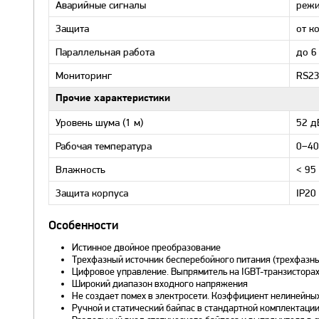
Аварийные сигналы
режи
Защита
от к
Параллельная работа
до 6
Мониторинг
RS23
Прочие характеристики
Уровень шума (1 м)
52 д
Рабочая температура
0–40
Влажность
< 95
Защита корпуса
IP20
Особенности
Истинное двойное преобразование
Трехфазный источник бесперебойного питания (трехфазны
Цифровое управление. Выпрямитель на IGBT-транзисторах
Широкий диапазон входного напряжения
Не создает помех в электросети. Коэффициент нелинейны
Ручной и статический байпас в стандартной комплектаци