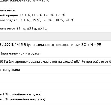
дская установка -20 % ~ +15 %
раивается:
ний предел: +10 %, +15 %, +20 %, +25 %
ий предел: -10 %, -15 %, -20 %, -30 %, -40 %
раивается: ±1 Гц, ±3 Гц, ±5 Гц
В /
/ 415 В (устанавливается пользователем), 3Ф + N + PE
400 В
 (при линейной нагрузке)
 60 Гц (синхронизирована с частотой на входе) ±0,1 % при работе от 
ая синусоида
е 1 % (линейная нагрузка)
е 3 % (нелинейная нагрузка)