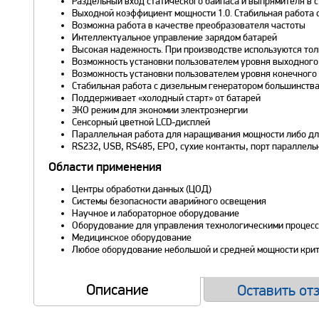
Раздельный вход статического байпаса и выпрямителя в 
Выходной коэффициент мощности 1.0. Стабильная работа 
Возможна работа в качестве преобразователя частоты
Интеллектуальное управление зарядом батарей
Высокая надежность. При производстве используются то
Возможность установки пользователем уровня выходног
Возможность установки пользователем уровня конечного
Стабильная работа с дизельным генератором большинств
Поддерживает «холодный старт» от батарей
ЭКО режим для экономии электроэнергии
Сенсорный цветной LCD-дисплей
Параллельная работа для наращивания мощности либо для
RS232, USB, RS485, EPO, сухие контакты, порт параллел
Области применения
Центры обработки данных (ЦОД)
Системы безопасности аварийного освещения
Научное и лабораторное оборудование
Оборудование для управления технологическими процес
Медицинское оборудование
Любое оборудование небольшой и средней мощности крит
Описание
Оставить от