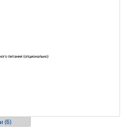
ого питания (опционально)
и (
6
)