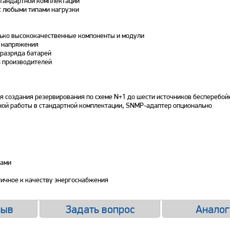
стандартной комплектации
с любыми типами нагрузки
лько высококачественные компоненты и модули
о напряжения
 разряда батарей
а производителей
 создания резервирования по схеме N+1 до шести источников бесперебойн
ьной работы в стандартной комплектации, SNMP-адаптер опционально
сами
ичное к качеству энергоснабжения
зыв
Задать вопрос
Аналог