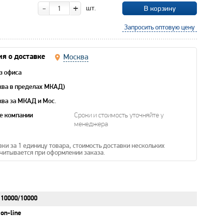
-
+
шт.
В корзину
Запросить оптовую цену
Москва
я о доставке
з офиса
ква в пределах МКАД)
ква за МКАД и Мос.
е компании
Сроки и стоимость уточняйте у
менеджера
вки за 1 единицу товара, стоимость доставки нескольких
читывается при оформлении заказа.
10000/10000
on-line