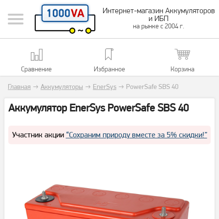
Интернет-магазин Аккумуляторов
и ИБП
на рынке с 2004 г.
Сравнение
Избранное
Корзина
Главная
→
Аккумуляторы
→
EnerSys
→
PowerSafe SBS 40
Аккумулятор EnerSys PowerSafe SBS 40
Участник акции
“Сохраним природу вместе за 5% скидки!”