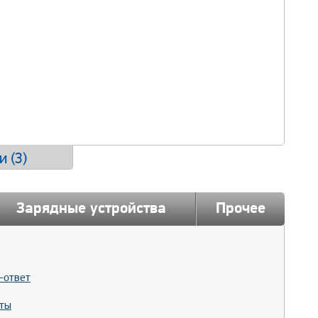
и (
3
)
Зарядные устройства
Прочее
-ответ
ты