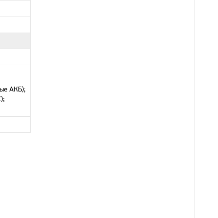
ые АКБ);
);