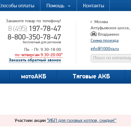
Способы оплаты
Помощь
Контакты
Закажите товар по телефону!
г. Москва
197-78-47
8 (495)
Алтуфьевское шоссе, д
Владыкино
8-800-350-78-47
Схема проезда
бесплатный для регионов
info@1000va.ru
Пн. - Пт. 9:30-18:00
по четвергам 9:30-20:00*
Заказать обратный звонок
мотоАКБ
Тяговые АКБ
Участник акции
“ИБП для газовых котлов, скидки!”