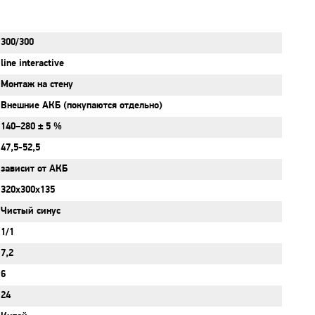
300/300
line interactive
Монтаж на стену
Внешние АКБ (покупаются отдельно)
140–280 ± 5 %
47,5-52,5
зависит от АКБ
320x300x135
Чистый синус
1/1
7,2
6
24