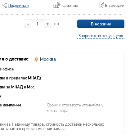
Поделиться
Сравнить
В закладки
-
+
шт.
В корзину
Запросить оптовую цену
Москва
я о доставке
з офиса
ква в пределах МКАД)
ква за МКАД и Мос.
y
е компании
Сроки и стоимость уточняйте у
менеджера
вки за 1 единицу товара, стоимость доставки нескольких
читывается при оформлении заказа.