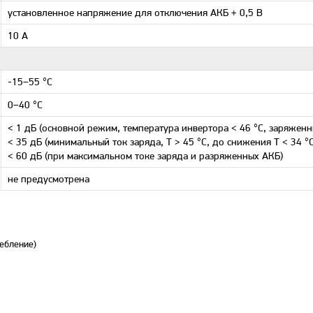
установленное напряжение для отключения АКБ + 0,5 В
10 А
-15–55 °С
0–40 °С
< 1 дБ (основной режим, температура инвертора < 46 °С, заряженн
< 35 дБ (минимальный ток заряда, T > 45 °С, до снижения T < 34 °С
< 60 дБ (при максимальном токе заряда и разряженных АКБ)
не предусмотрена
ебление)