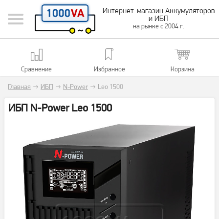
Интернет-магазин Аккумуляторов
и ИБП
на рынке с 2004 г.
Сравнение
Избранное
Корзина
Главная
→
ИБП
→
N-Power
→
Leo 1500
ИБП N-Power Leo 1500