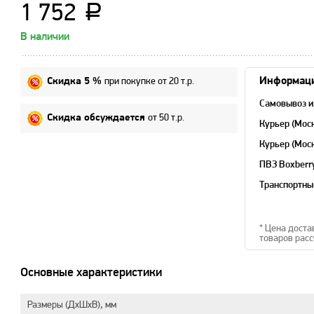
1 752
a
В наличии
при покупке от 20 т.р.
Информаци
Скидка 5 %
Самовывоз и
от 50 т.р.
Скидка обсуждается
Курьер (Мос
Курьер (Мос
область)
ПВЗ Boxberr
Транспортны
* Цена доста
товаров расс
Основные характеристики
Размеры (ДхШхВ), мм