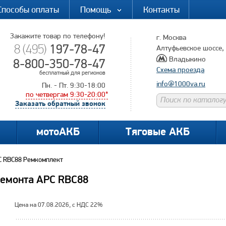
Способы оплаты
Помощь
Контакты
Закажите товар по телефону!
г. Москва
197-78-47
8 (495)
Алтуфьевское шоссе, д
Владыкино
8-800-350-78-47
Схема проезда
бесплатный для регионов
info@1000va.ru
Пн. - Пт. 9:30-18:00
по четвергам 9:30-20:00*
Заказать обратный звонок
мотоАКБ
Тяговые АКБ
C RBC88 Ремкомплект
ремонта APC RBC88
Цена на 07.08.2026, с НДС 22%