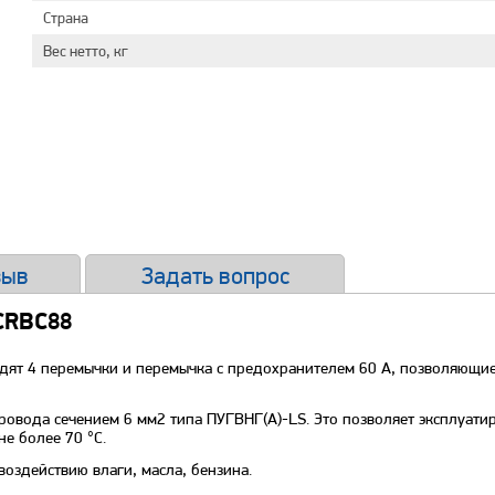
Страна
Вес нетто, кг
зыв
Задать вопрос
CRBC88
дят 4 перемычки и перемычка с предохранителем 60 А, позволяющие
ровода сечением 6 мм
2
типа ПУГВНГ(А)-LS. Это позволяет эксплуатир
е более 70 °С.
здействию влаги, масла, бензина.