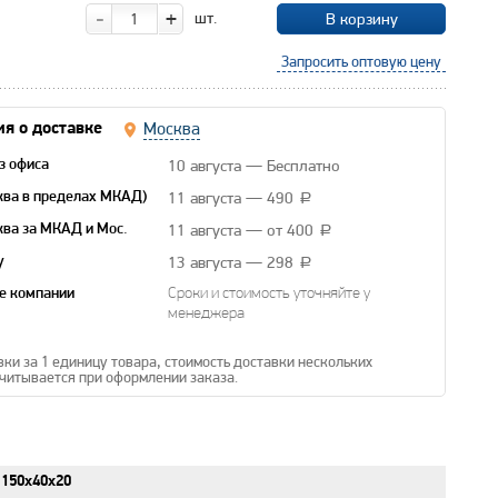
-
+
шт.
В корзину
Запросить оптовую цену
Москва
я о доставке
10 августа — Бесплатно
з офиса
11 августа — 490
ква в пределах МКАД)
a
11 августа — от 400
ква за МКАД и Мос.
a
13 августа — 298
y
a
е компании
Сроки и стоимость уточняйте у
менеджера
вки за 1 единицу товара, стоимость доставки нескольких
читывается при оформлении заказа.
150x40x20