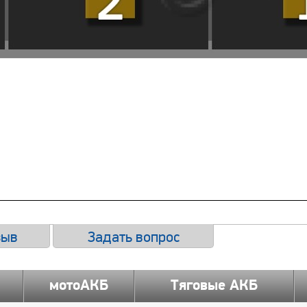
зыв
Задать вопрос
мотоАКБ
Тяговые АКБ