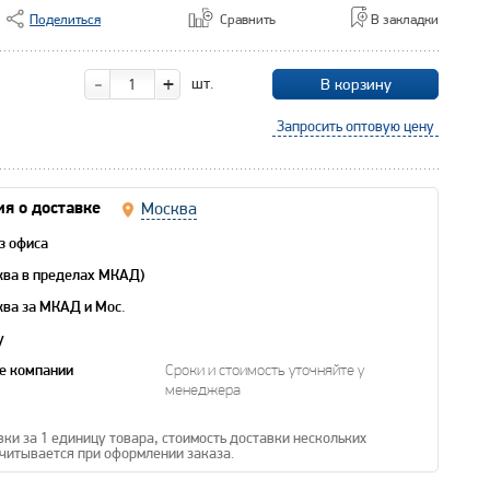
Поделиться
Сравнить
В закладки
-
+
шт.
В корзину
Запросить оптовую цену
Москва
я о доставке
з офиса
ква в пределах МКАД)
ква за МКАД и Мос.
y
е компании
Сроки и стоимость уточняйте у
менеджера
вки за 1 единицу товара, стоимость доставки нескольких
читывается при оформлении заказа.