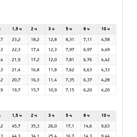
ч
1,5 ч
2 ч
3 ч
5 ч
6 ч
10 ч
,7
23,2
18,2
12,8
8,31
7,11
4,58
,3
22,3
17,4
12,3
7,97
6,97
4,49
,4
21,9
17,2
12,0
7,81
6,76
4,42
,3
21,4
16,8
11,8
7,62
6,63
4,33
,2
20,7
16,3
11,4
7,35
6,37
4,28
,9
19,7
15,7
10,9
7,15
6,20
4,20
ч
1,5 ч
2 ч
3 ч
5 ч
6 ч
10 ч
,2
45,7
35,3
26,0
17,1
14,6
9,63
,3
44,3
34,1
25,4
16,7
14,3
9,44