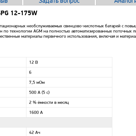
зыв
Задать вопрос
Аналоги
 SPG 12-175W
 стационарных необслуживаемых свинцово-кислотных батарей с пов
ен по технологии AGM на полностью автоматизированных поточных л
чественные материалы первичного использования, включая и материа
12 В
6
7,5 мОм
500 А (5 с)
2 % ёмкости в месяц
1600 A
42 Ач