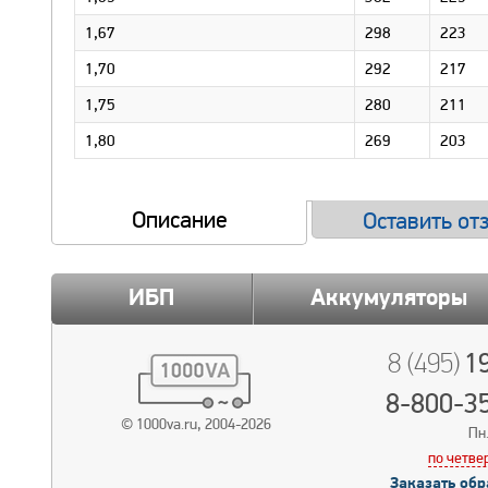
1,67
298
223
1,70
292
217
1,75
280
211
1,80
269
203
Описание
Оставить от
ИБП
Аккумуляторы
19
8 (495)
8-800-3
© 1000va.ru, 2004-2026
Пн.
по четве
Заказать обр