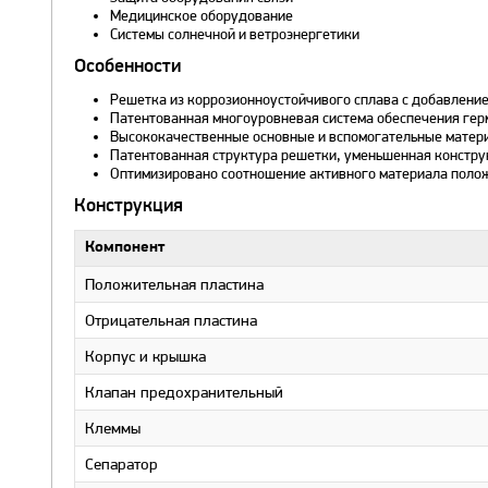
Медицинское оборудование
Системы солнечной и ветроэнергетики
Особенности
Решетка из коррозионноустойчивого сплава с добавление
Патентованная многоуровневая система обеспечения герм
Высококачественные основные и вспомогательные матери
Патентованная структура решетки, уменьшенная констру
Оптимизировано соотношение активного материала полож
Конструкция
Компонент
Положительная пластина
Отрицательная пластина
Корпус и крышка
Клапан предохранительный
Клеммы
Сепаратор