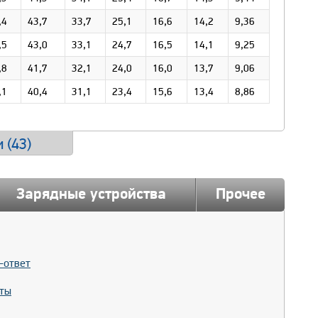
,4
43,7
33,7
25,1
16,6
14,2
9,36
,5
43,0
33,1
24,7
16,5
14,1
9,25
,8
41,7
32,1
24,0
16,0
13,7
9,06
,1
40,4
31,1
23,4
15,6
13,4
8,86
 (
43
)
Зарядные устройства
Прочее
-ответ
ты