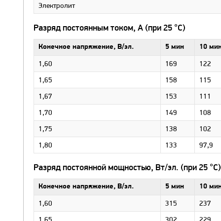
Электролит
Разряд постоянным током, А (при 25 °С)
Конечное напряжение, В/эл.
5 мин
10 ми
1,60
169
122
1,65
158
115
1,67
153
111
1,70
149
108
1,75
138
102
1,80
133
97,9
Разряд постоянной мощностью, Вт/эл. (при 25 °С)
Конечное напряжение, В/эл.
5 мин
10 ми
1,60
315
237
1,65
302
229