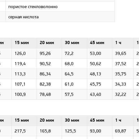
пористое стекловолокно
серная кислота
ин
15 мин
20 мин
30 мин
45 мин
1 ч
1
5
126,0
95,26
72,2
53,00
39,65
2
5
119,4
90,52
68,0
50,62
37,52
2
5
113,3
86,34
64,5
48,13
35,75
2
5
107,1
82,38
61,0
45,75
34,33
2
5
100,9
78,48
57,5
43,40
32,22
2
ин
15 мин
20 мин
30 мин
45 мин
1 ч
1
0
217,5
165,8
125,5
93,00
69,87
5