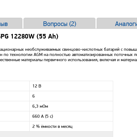
зыв
Вопросы (
2
)
Аналоги
SPG 12280W (55 Ah)
стационарных необслуживаемых свинцово-кислотных батарей с повы
ен по технологии AGM на полностью автоматизированных поточных л
чественные материалы первичного использования, включая и материа
12 В
6
6,3 мОм
660 А (5 с)
2 % ёмкости в месяц