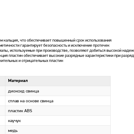
м кальция, что обеспечивает повышенный срок использования
етичности гарантирует безопасность и исключение протечек
алы, используемые при производстве, позволяют добиться высокой надежн
кция пластин обеспечивает высокие разрядные характеристики при разря
ительных и отрицательных пластин
Материал
диоксид свинца
сплав на основе свинца
пластик ABS
каучук
медь