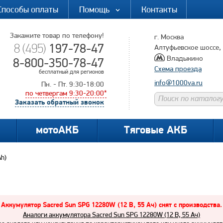
Способы оплаты
Помощь
Контакты
Закажите товар по телефону!
г. Москва
197-78-47
8 (495)
Алтуфьевское шоссе, д
Владыкино
8-800-350-78-47
Схема проезда
бесплатный для регионов
info@1000va.ru
Пн. - Пт. 9:30-18:00
по четвергам 9:30-20:00*
Заказать обратный звонок
мотоАКБ
Тяговые АКБ
h)
Аккумулятор Sacred Sun SPG 12280W (12 В, 55 Ач) снят с производства.
Аналоги аккумулятора Sacred Sun SPG 12280W (12 В, 55 Ач)