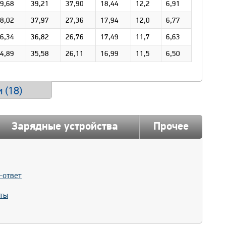
9,68
39,21
37,90
18,44
12,2
6,91
8,02
37,97
27,36
17,94
12,0
6,77
6,34
36,82
26,76
17,49
11,7
6,63
4,89
35,58
26,11
16,99
11,5
6,50
 (
18
)
Зарядные устройства
Прочее
-ответ
ты