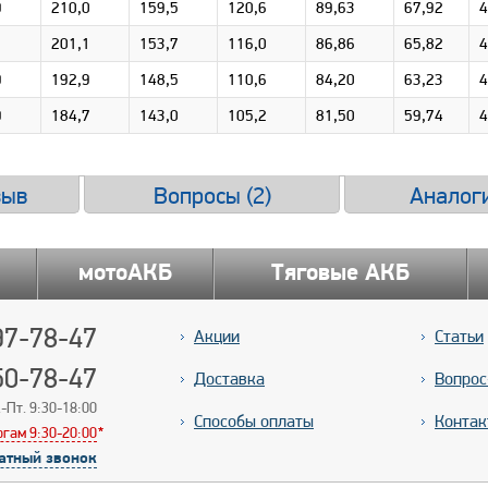
9
210,0
159,5
120,6
89,63
67,92
4
1
201,1
153,7
116,0
86,86
65,82
4
9
192,9
148,5
110,6
84,20
63,23
4
9
184,7
143,0
105,2
81,50
59,74
4
зыв
Вопросы (
2
)
Аналоги
мотоАКБ
Тяговые АКБ
7-78-47
Акции
Статьи
50-78-47
Доставка
Вопрос
-Пт. 9:30-18:00
Способы оплаты
Контак
ргам 9:30-20:00
*
*
атный звонок