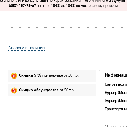
е аналога или консультация по характеристикам того или иного аккумулят
пн.-пт. с 10:00 до 18:00 по московскому времени.
(495) 197-78-47
Аналоги в наличии
при покупке от 20 т.р.
Информаци
Скидка 5 %
Самовывоз и
от 50 т.р.
Скидка обсуждается
Курьер (Мос
Курьер (Мос
область)
Транспортны
* Цена доста