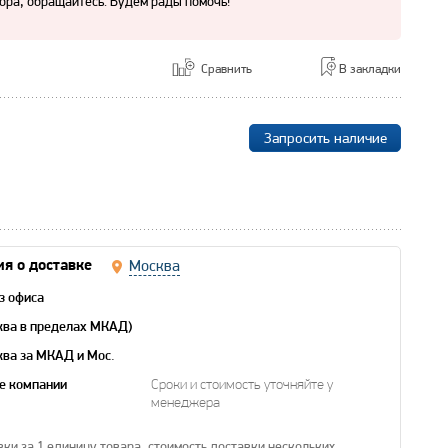
ора, обращайтесь. Будем рады помочь!
Сравнить
В закладки
Запросить наличие
Москва
я о доставке
з офиса
ква в пределах МКАД)
ква за МКАД и Мос.
е компании
Сроки и стоимость уточняйте у
менеджера
вки за 1 единицу товара, стоимость доставки нескольких