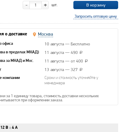
-
+
шт.
В корзину
Запросить оптовую цену
Москва
я о доставке
10 августа — Бесплатно
з офиса
11 августа — 490
ква в пределах МКАД)
a
11 августа — от 400
ква за МКАД и Мос.
a
13 августа — 327
y
a
е компании
Сроки и стоимость уточняйте у
менеджера
вки за 1 единицу товара, стоимость доставки нескольких
читывается при оформлении заказа.
12 В
:
4 А