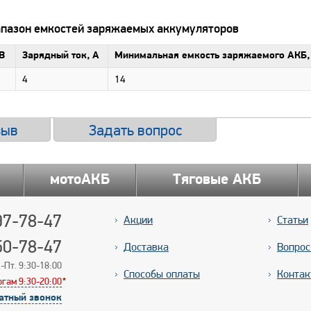
апазон емкостей заряжаемых аккумуляторов
В
Зарядный ток, А
Минимальная емкость заряжаемого АКБ,
4
14
зыв
Задать вопрос
мотоАКБ
Тяговые АКБ
7-78-47
Акции
Статьи
50-78-47
Доставка
Вопрос
-Пт. 9:30-18:00
Способы оплаты
Контак
ргам 9:30-20:00
*
*
атный звонок