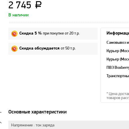
2 745
a
В наличии
при покупке от 20 т.р.
Информаци
Скидка 5 %
Самовывоз и
от 50 т.р.
Скидка обсуждается
Курьер (Мос
Курьер (Мос
область)
ПВЗ Boxberr
Транспортны
* Цена доста
товаров расс
Основные характеристики
Напряжение : ток заряда