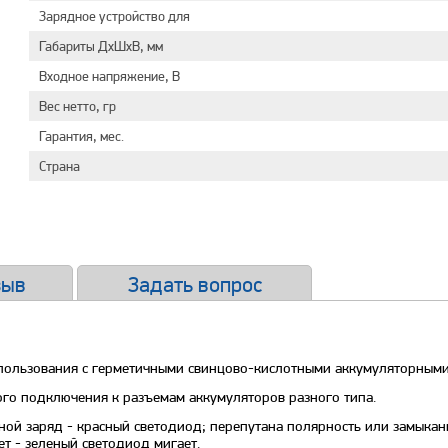
Зарядное устройство для
Габариты ДxШxВ, мм
Входное напряжение, В
Вес нетто, гр
Гарантия, мес.
Страна
зыв
Задать вопрос
ользования с герметичными свинцово-кислотными аккумуляторными 
о подключения к разъемам аккумуляторов разного типа.
вной заряд - красный светодиод; перепутана полярность или замыкан
ет - зеленый светодиод мигает.