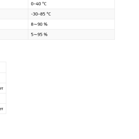
0–40 °С
-30–85 °С
8∼90 %
5∼95 %
ет
ет