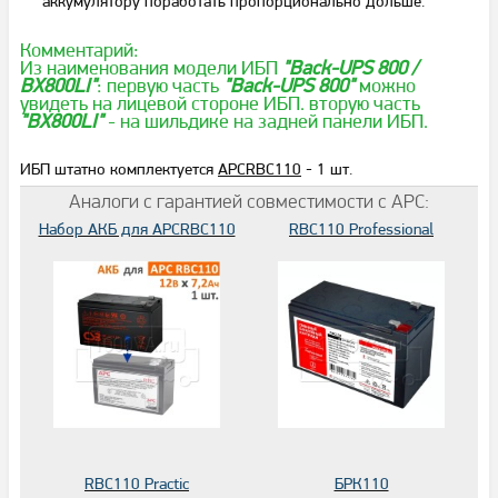
аккумулятору поработать пропорционально дольше.
Комментарий:
Из наименования модели ИБП
"Back-UPS 800 /
BX800LI"
: первую часть
"Back-UPS 800"
можно
увидеть на лицевой стороне ИБП. вторую часть
"BX800LI"
- на шильдике на задней панели ИБП.
ИБП штатно комплектуется
APCRBC110
- 1 шт.
Аналоги с гарантией совместимости с APC:
Набор АКБ для APCRBC110
RBC110 Professional
RBC110 Practic
БРК110