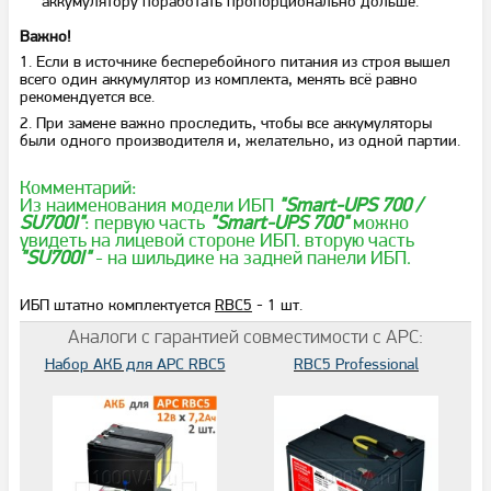
аккумулятору поработать пропорционально дольше.
Важно!
1. Если в источнике бесперебойного питания из строя вышел
всего один аккумулятор из комплекта, менять всё равно
рекомендуется все.
2. При замене важно проследить, чтобы все аккумуляторы
были одного производителя и, желательно, из одной партии.
Комментарий:
Из наименования модели ИБП
"Smart-UPS 700 /
SU700I"
: первую часть
"Smart-UPS 700"
можно
увидеть на лицевой стороне ИБП. вторую часть
"SU700I"
- на шильдике на задней панели ИБП.
ИБП штатно комплектуется
RBC5
- 1 шт.
Аналоги с гарантией совместимости с APC:
Набор АКБ для APC RBC5
RBC5 Professional