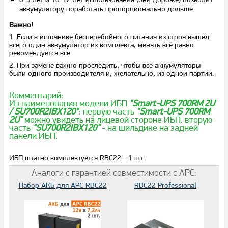
аккумулятору поработать пропорционально дольше.
Важно!
1. Если в источнике бесперебойного питания из строя вышел
всего один аккумулятор из комплекта, менять всё равно
рекомендуется все.
2. При замене важно проследить, чтобы все аккумуляторы
были одного производителя и, желательно, из одной партии.
Комментарий:
Из наименования модели ИБП
"Smart-UPS 700RM 2U
/ SU700R2IBX120"
: первую часть
"Smart-UPS 700RM
2U"
можно увидеть на лицевой стороне ИБП. вторую
часть
"SU700R2IBX120"
- на шильдике на задней
панели ИБП.
ИБП штатно комплектуется
RBC22
- 1 шт.
Аналоги с гарантией совместимости с APC:
Набор АКБ для APC RBC22
RBC22 Professional