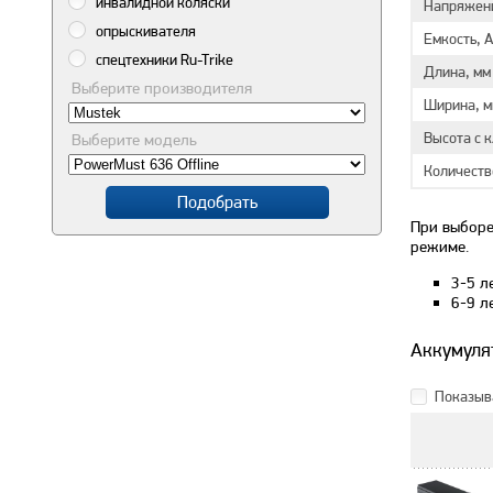
инвалидной коляски
Напряжени
опрыскивателя
Емкость, 
спецтехники Ru-Trike
Длина, мм
Выберите производителя
Ширина, м
Высота с 
Выберите модель
Количеств
Подобрать
При выборе
режиме.
3-5 л
6-9 л
Аккумулят
Показыва