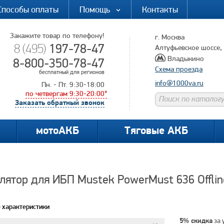
Способы оплаты
Помощь
Контакты
Закажите товар по телефону!
г. Москва
197-78-47
8 (495)
Алтуфьевское шоссе, д
Владыкино
8-800-350-78-47
Схема проезда
бесплатный для регионов
info@1000va.ru
Пн. - Пт. 9:30-18:00
по четвергам 9:30-20:00*
Заказать обратный звонок
мотоАКБ
Тяговые АКБ
лятор для ИБП Mustek PowerMust 636 Offlin
 характеристики
за 
5% скидка