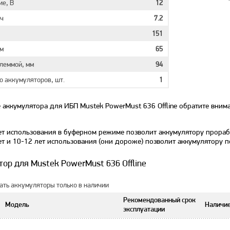
е, В
12
Ач
7.2
151
м
65
клеммой, мм
94
о аккумуляторов, шт.
1
 аккумулятора для ИБП Mustek PowerMust 636 Offline обратите вни
ет использования в буферном режиме позволит аккумулятору прорабо
ет и 10-12 лет использования (они дороже) позволит аккумулятору
ор для Mustek PowerMust 636 Offline
ть аккумуляторы только в наличии
Рекомендованный срок
Модель
Наличи
эксплуатации