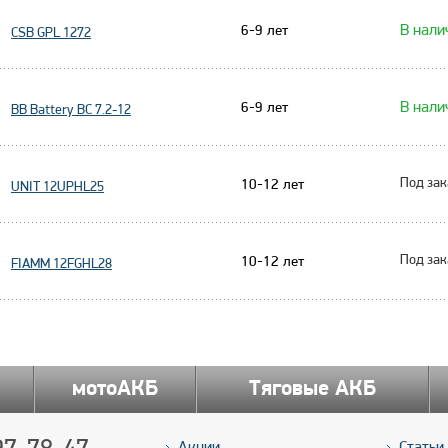
В нали
6-9 лет
CSB GPL 1272
В нали
6-9 лет
BB Battery BC 7.2-12
Под зак
10-12 лет
UNIT 12UPHL25
Под зак
10-12 лет
FIAMM 12FGHL28
мотоАКБ
Тяговые АКБ
7-78-47
Акции
Статьи