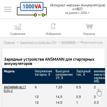
Интернет-магазин Аккумуляторов
и ИБП
на рынке с 2004 г.
Сравнение
Избранное
Корзина
Главная
→
Зарядные устройства (ЗУ)
→
ANSMANN
→
Модельный ряд
Зарядные устройства ANSMANN для стартерных
аккумуляторов
Напряжение
Выходное
Зарядный
минимал
Модель
батареи, В
напряжение
ток, А
емкость
ЗУ, В
заряжае
АКБ
6
7,25
0,5
2
ANSMANN ALCT
6/24-2
12
14,5
0,5
2
12
14,5
1
3.3