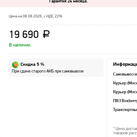
Гарантия 24 месяца.
Цена на 08.08.2026, с НДС 22%
19 690
a
В наличии
Информаци
Скидка 5 %
При сдаче старого АКБ при самовывозе
Самовывоз и
Курьер (Мос
Курьер (Мос
область)
ПВЗ Boxberr
Транспортны
* Цена доста
товаров расс