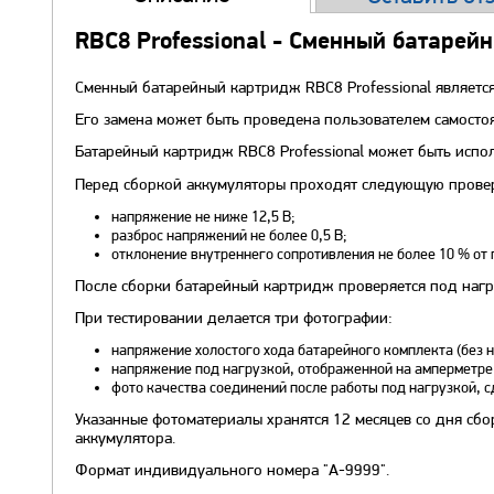
RBC8 Professional - Сменный батарей
Сменный батарейный картридж RBC8 Professional являетс
Его замена может быть проведена пользователем самосто
Батарейный картридж RBC8 Professional может быть испо
Перед сборкой аккумуляторы проходят следующую прове
напряжение не ниже 12,5 В;
разброс напряжений не более 0,5 В;
отклонение внутреннего сопротивления не более 10 % от 
После сборки батарейный картридж проверяется под нагру
При тестировании делается три фотографии:
напряжение холостого хода батарейного комплекта (без н
напряжение под нагрузкой, отображенной на амперметре
фото качества соединений после работы под нагрузкой, 
Указанные фотоматериалы хранятся 12 месяцев со дня сбо
аккумулятора.
Формат индивидуального номера "А-9999".