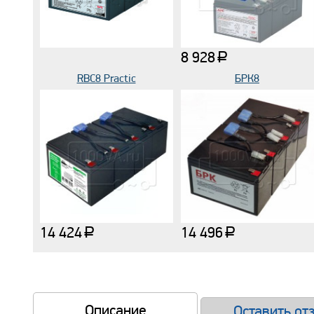
8 928
a
RBC8 Practic
БРК8
14 424
14 496
a
a
Описание
Оставить от