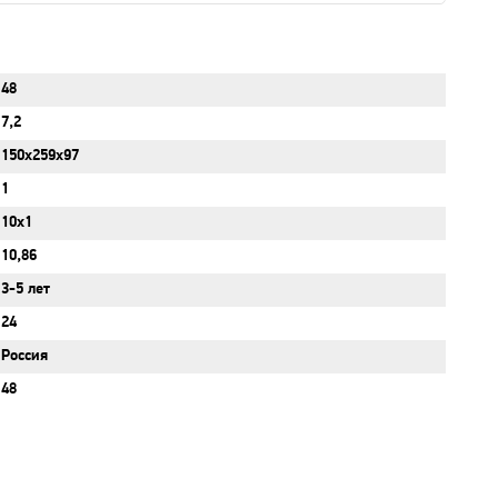
48
7,2
150x259x97
1
10x1
10,86
3-5 лет
24
Россия
48