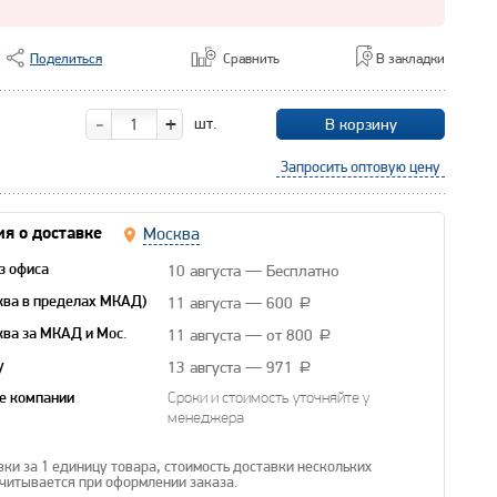
Поделиться
Сравнить
В закладки
-
+
шт.
В корзину
Запросить оптовую цену
Москва
я о доставке
10 августа — Бесплатно
з офиса
11 августа — 600
ква в пределах МКАД)
a
11 августа — от 800
ква за МКАД и Мос.
a
13 августа — 971
y
a
е компании
Сроки и стоимость уточняйте у
менеджера
вки за 1 единицу товара, стоимость доставки нескольких
читывается при оформлении заказа.