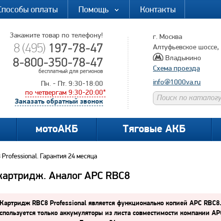
Способы оплаты
Помощь
Контакты
Закажите товар по телефону!
г. Москва
197-78-47
8 (495)
Алтуфьевское шоссе, д
Владыкино
8-800-350-78-47
Схема проезда
бесплатный для регионов
info@1000va.ru
Пн. - Пт. 9:30-18:00
по четвергам 9:30-20:00*
Заказать обратный звонок
мотоАКБ
Тяговые АКБ
 Professional. Гарантия 24 месяца
 картридж. Аналог APC RBC8
Картридж RBC8
Professional
является функционально копией APC RBC8
спользуется только аккумуляторы из листа совместимости компании AP