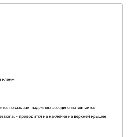
а клемм.
актов показывает надежность соединений контактов.
ssional - приводится на наклейке на верхней крышке