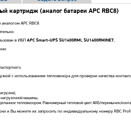
ный картридж (аналог батареи APC RBC8)
я аналогом APC RBC8.
ятельно.
льзован в ИБП
APC Smart-UPS SU1400RMI, SU1400RMINET
.
рки:
паспортного.
зкой с использованием тепловизора для проверки качества контакт
агрузки);
 нагрузочной машины;
сделанное тепловизором. Равномерный тепловой цвет АКБ/перемычек/конт
рки и Вы можете их запросить по индивидуальному номеру RBC Profe