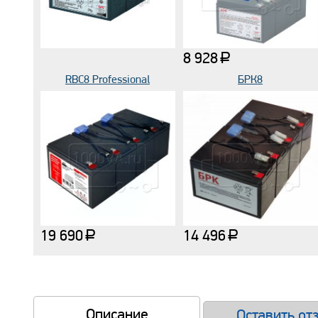
8 928
a
RBC8 Professional
БРК8
19 690
14 496
a
a
Описание
Оставить от