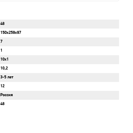
48
150x259x97
7
1
10x1
10,2
3-5 лет
12
Россия
48