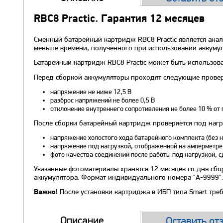
RBC8 Practic. Гарантия 12 месяцев
Сменный батарейный картридж RBC8 Practic является ана
меньше времени, полученного при использовании аккумулят
Батарейный картридж RBC8 Practic может быть использов
Перед сборкой аккумуляторы проходят следующие прове
напряжение не ниже 12,5 В
разброс напряжений не более 0,5 В
отклонение внутреннего сопротивления не более 10 % от 
После сборки батарейный картридж проверяется под нагру
напряжение холостого хода батарейного комплекта (без н
напряжение под нагрузкой, отображенной на амперметр
фото качества соединений после работы под нагрузкой, 
Указанные фотоматериалы хранятся 12 месяцев со дня сбо
аккумулятора. Формат индивидуального номера "А-9999".
После установки картриджа в ИБП типа Smart треб
Важно!
Описание
Оставить от