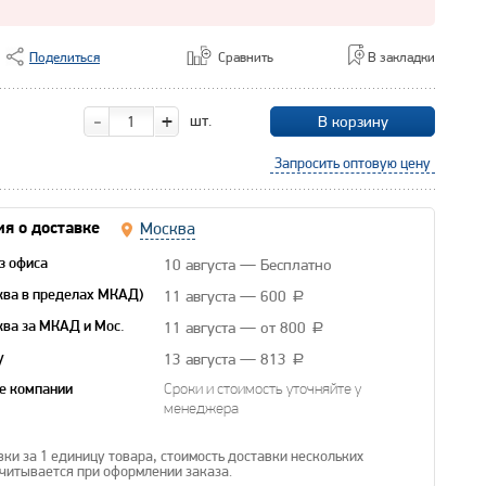
Поделиться
Сравнить
В закладки
-
+
шт.
В корзину
Запросить оптовую цену
Москва
я о доставке
10 августа — Бесплатно
з офиса
11 августа — 600
ква в пределах МКАД)
a
11 августа — от 800
ква за МКАД и Мос.
a
13 августа — 813
y
a
е компании
Сроки и стоимость уточняйте у
менеджера
вки за 1 единицу товара, стоимость доставки нескольких
читывается при оформлении заказа.