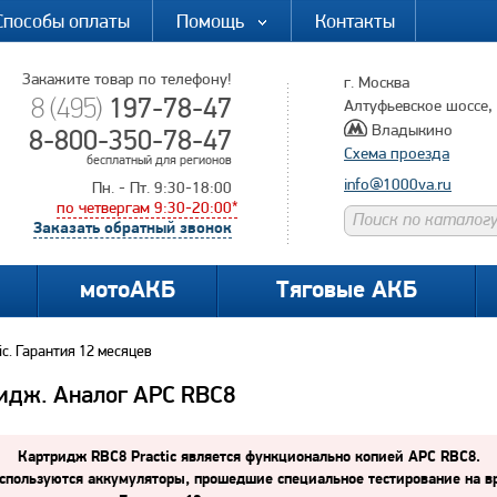
Способы оплаты
Помощь
Контакты
Закажите товар по телефону!
г. Москва
197-78-47
8 (495)
Алтуфьевское шоссе, д
Владыкино
8-800-350-78-47
Схема проезда
бесплатный для регионов
info@1000va.ru
Пн. - Пт. 9:30-18:00
по четвергам 9:30-20:00*
Заказать обратный звонок
мотоАКБ
Тяговые АКБ
ic. Гарантия 12 месяцев
ридж. Аналог APC RBC8
Картридж RBC8 Practic является функционально копией APC RBC8.
спользуются
аккумуляторы, прошедшие специальное тестирование на вр