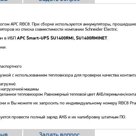
логом APC RBC8. При сборке используются аккумуляторы, прошедшие 
оров из списка совместимости компании Schneider Electric.
ан в ИБП
.
APC Smart-UPS SU1400RMI, SU1400RMINET
рки:
паспортного
зкой с использованием тепловизора для проверки качества контакта
агрузки)
е нагрузочной машины
сделанное тепловизором. Равномерный тепловой цвет АКБ/перемычек/конт
рки и Вы можете их запросить по индивидуальному номеру RBC8 Prac
уется провести полный заряд АКБ и их калибровку штатным ПО.
зыв
Задать вопрос