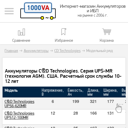
Интернет-магазин Аккумуляторов
и ИБП
на рынке с 2004 г.
Сравнение
Избранное
Корзина
Главная
→
Аккумуляторы
→
CD Technologies
→
Модельный ряд
Аккумуляторы C&D Technologies. Серия UPS-MR
(технология AGM). США. Расчетный срок службы 10-
12 лет
Напряжение,
Ёмкость,
Длина,
Ширина,
Выс
Модель
В
Ач
мм
мм
мм
6
199
321
177
2
C&D Technologies
UPS6-620MR
12
28
166
131
1
C&D Technologies
UPS12-100MR