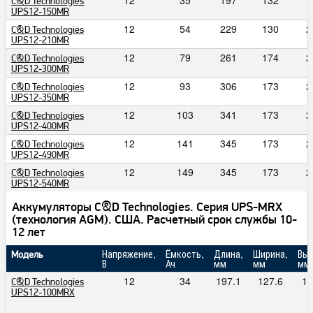
12
35
197
132
1
C&D Technologies
UPS12-150MR
12
54
229
130
2
C&D Technologies
UPS12-210MR
12
79
261
174
2
C&D Technologies
UPS12-300MR
12
93
306
173
2
C&D Technologies
UPS12-350MR
12
103
341
173
2
C&D Technologies
UPS12-400MR
12
141
345
173
2
C&D Technologies
UPS12-490MR
12
149
345
173
2
C&D Technologies
UPS12-540MR
Аккумуляторы C&D Technologies. Серия UPS-MRХ
(технология AGM). США. Расчетный срок службы 10-
12 лет
Напряжение,
Ёмкость,
Длина,
Ширина,
Выс
Модель
В
Ач
мм
мм
мм
12
34
197.1
127.6
16
C&D Technologies
UPS12-100MRX