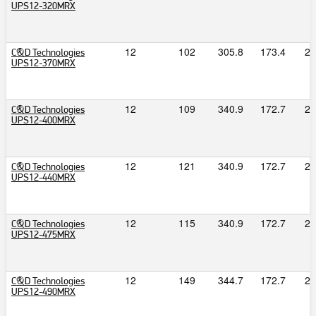
UPS12-320MRX
12
102
305.8
173.4
20
C&D Technologies
UPS12-370MRX
12
109
340.9
172.7
21
C&D Technologies
UPS12-400MRX
12
121
340.9
172.7
21
C&D Technologies
UPS12-440MRX
12
115
340.9
172.7
21
C&D Technologies
UPS12-475MRX
12
149
344.7
172.7
27
C&D Technologies
UPS12-490MRX