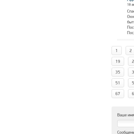
18 а
Спа
Окн
быт
Пос
Пос
1
2
19
35
51
67
Ваше имя
Сообщени