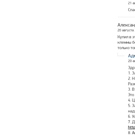
21 а
Спа
Алексан
20 августа
Купил в э
клеммы бе
только то
Ад
20 а
Здр
1. 
2. 
Раз
3. 
Это
4. 
5. 
над
6. 
7. 
htt
8. 