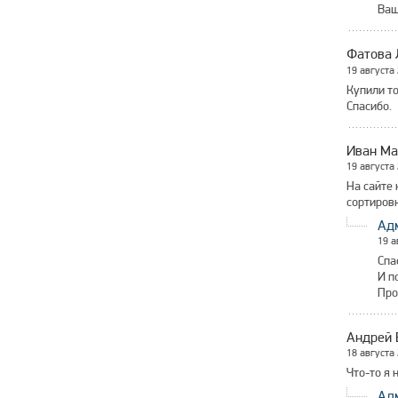
Ваш
Фатова 
19 августа
Купили то
Спасибо.
Иван Ма
19 августа
На сайте 
сортировк
Ад
19 а
Спа
И п
Про
Андрей 
18 августа
Что-то я 
Ад