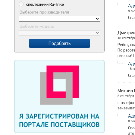
спецтехники Ru-Trike
Ад
5 ок
Выберите производителя
Спа
Выберите модель
Дмитри
18 сентябр
Подобрать
Ребят, сп
По работе
плюсом! Т
Ад
18 с
Спа
Михаил 
8 сентября
с телефон
заказыват
Ад
8 се
Спа
Это