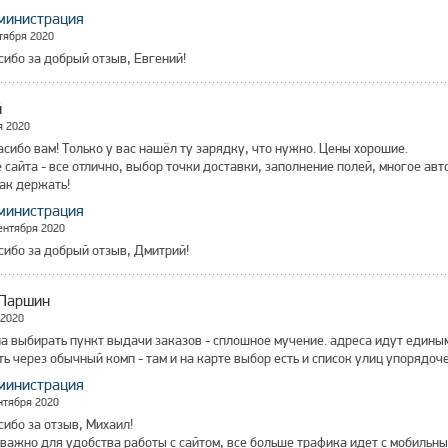
министрация
тября 2020
сибо за добрый отзыв, Евгений!
й
я 2020
асибо вам! Только у вас нашёл ту зарядку, что нужно. Цены хорошие.
 сайта - все отлично, выбор точки доставки, заполнение полей, многое авт
ак держать!
министрация
ентября 2020
сибо за добрый отзыв, Дмитрий!
Паршин
 2020
а выбирать пункт выдачи заказов - сплошное мучение. адреса идут един
ь через обычный комп - там и на карте выбор есть и список улиц упорядоч
министрация
нтября 2020
сибо за отзыв, Михаил!
 важно для удобства работы с сайтом, все больше трафика идет с мобильны