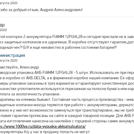
вгуста 2020
сибо за добрый отзыв, Андрей Александрович!
др
 2020
той конторке 2 аккумулятора FIAMM 12FGHL28 и сегодня прислали не в зав
з защитных колпачков и в царапинах. В коробке отсутствуют гарантия,да
варный чек?! Б/У и ещё неизвестно в рабочем состоянии батареи!!!
министрация
вгуста 2020
авствуйте, Александр.
Заводская упаковка АКБ FIAMM 12FGHL28 - 5 штук. Использовать ее при пер
Не в коробке от АКБ DELTA, а в фирменной коробке нашей компании. Ее офо
меры упаковки заказаны в трех вариантах и гарантируют качественную до
В качестве уплотнителя используется порезанная на полоски бумага или ка
 плата за экологичность упаковки.
Царапины на клеммах бывают. Составная часть процесса производства - ин
Защитные колпачки иногда теряются при работе с аккумуляторами, держатся
ежно и у них нет возможности замкнуться при транспортировке, мы не треб
Условия гарантии прописаны на сайте в каждой товарной позиции. Для АКБ 
Дата изготовления нанесена на наклейке с торцевой стороны самих аккуму
ps://www.1000va.ru/data-vypuska-akkumulyatora/
Аккумуляторы б/у у нас в продажу попасть не могут.