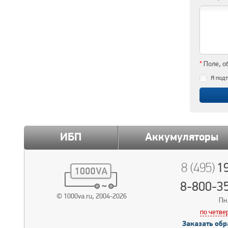
*
Поле, о
Я подт
ИБП
Аккумуляторы
19
8 (495)
8-800-3
© 1000va.ru, 2004-2026
Пн.
по четве
Заказать обр