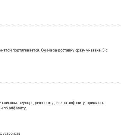
оматом подтягивается. Сумма за доставку сразу указана. 5 с
ым списком, неупорядоченные даже по алфавиту. пришлось
ен по алфавиту.
х устройств.