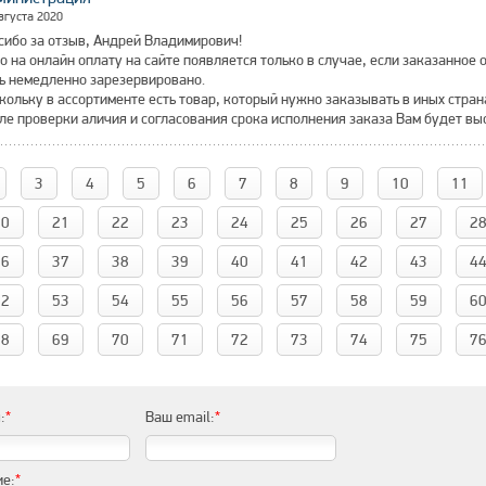
вгуста 2020
сибо за отзыв, Андрей Владимирович!
о на онлайн оплату на сайте появляется только в случае, если заказанное
ь немедленно зарезервировано.
кольку в ассортименте есть товар, который нужно заказывать в иных стран
ле проверки аличия и согласования срока исполнения заказа Вам будет выс
3
4
5
6
7
8
9
10
11
20
21
22
23
24
25
26
27
2
36
37
38
39
40
41
42
43
4
52
53
54
55
56
57
58
59
6
68
69
70
71
72
73
74
75
7
:
*
Ваш email:
*
е:
*