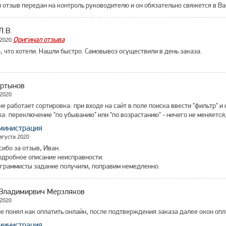
 отзыв передан на контроль руководителю и он обязательно свяжется в Ва
Л.В.
Оригинал отзыва
 2020
, что хотели. Нашли быстро. Самовывоз осуществили в день заказа.
ртынов
 2020
не работает сортировка: при входе на сайт в поле поиска ввести "фильтр" и
а: переключение "по убыванию" или "по возрастанию" - ничего не меняетс
министрация
вгуста 2020
сибо за отзыв, Иван.
одробное описание неисправности.
граммисты задание получили, поправим немедленно.
Владимирвич Мерзляков
 2020
не понял как оплатить онлайн, после подтверждения заказа далее окон опл
министрация