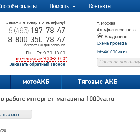
Способы оплаты
Помощь
Контакты
Закажите товар по телефону!
г. Москва
197-78-47
8 (495)
Алтуфьевское шоссе, д
Владыкино
8-800-350-78-47
Схема проезда
бесплатный для регионов
info@1000va.ru
Пн. - Пт. 9:30-18:00
по четвергам 9:30-20:00*
Заказать обратный звонок
мотоАКБ
Тяговые АКБ
о работе интернет-магазина 1000va.ru
ать отзыв
2020