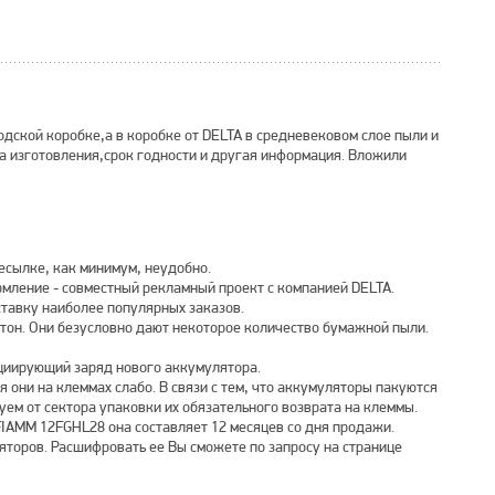
одской коробке,а в коробке от DELTA в средневековом слое пыли и
та изготовления,срок годности и другая информация. Вложили
есылке, как минимум, неудобно.
рмление - совместный рекламный проект с компанией DELTA.
ставку наиболее популярных заказов.
ртон. Они безусловно дают некоторое количество бумажной пыли.
ициирующий заряд нового аккумулятора.
 они на клеммах слабо. В связи с тем, что аккумуляторы пакуются
уем от сектора упаковки их обязательного возврата на клеммы.
FIAMM 12FGHL28 она составляет 12 месяцев со дня продажи.
ляторов. Расшифровать ее Вы сможете по запросу на странице