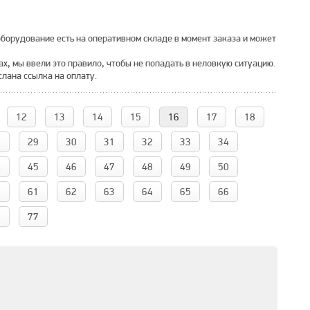
 оборудование есть на оперативном складе в момент заказа и может
ах, мы ввели это правило, чтобы не попадать в неловкую ситуацию.
лана ссылка на оплату.
12
13
14
15
16
17
18
8
29
30
31
32
33
34
4
45
46
47
48
49
50
0
61
62
63
64
65
66
6
77