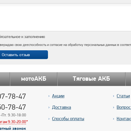
бязательное к заполнению
верждаю свою дееспособность и согласие на обработку персональных данных в соотве
мотоАКБ
Тяговые АКБ
7-78-47
Акции
Статьи
50-78-47
Доставка
Вопрос
-Пт. 9:30-18:00
Способы оплаты
Контак
ргам 9:30-20:00
*
*
атный звонок