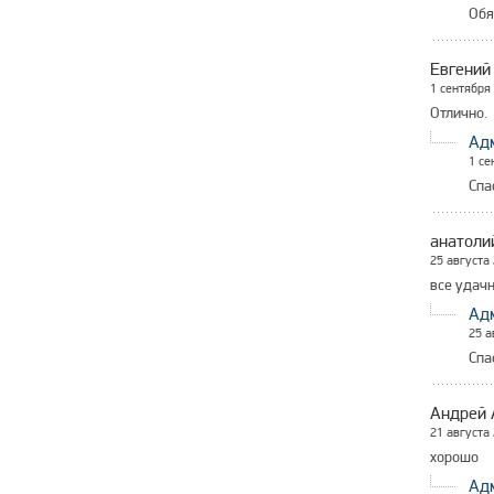
Обя
Евгений
1 сентября
Отлично.
Ад
1 се
Спа
анатоли
25 августа
все удачн
Ад
25 а
Спа
Андрей 
21 августа
хорошо
Ад