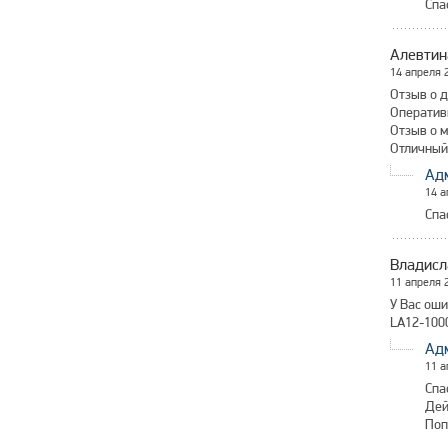
Спа
Алевтин
14 апреля 
Отзыв о д
Оперативн
Отзыв о м
Отличный
Ад
14 а
Спа
Владисл
11 апреля 
У Вас оши
LA12-1000
Ад
11 а
Спа
Дей
Поп