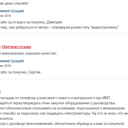
ие цены спасибо!
министрация
ня 2016
сибо за отзыв и за покупку, Дмитрий.
тому, как добраться от метро - планируем разместить "видеотропинку".
Оригинал отзыва
6
ганизованная, хорошее качество.
министрация
ая 2016
сибо за покупку, Сергей.
6
льтации по телефону узнал много нового и интересного про ИБП.
ридется переутверждать план закупок оборудования у руководства.
ом соблазнительно сэкономить на основании подсказанного менеджером.
 спасибо за подсказку как защищать электромоторы. Ну кто ж знал, что им
азалось.
сую с руководством изменения, обязательно обращусь к вам за покупкой.