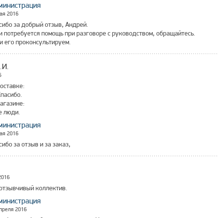
министрация
ая 2016
сибо за добрый отзыв, Андрей.
и потребуется помощь при разговоре с руководством, обращайтесь.
и его проконсультируем.
.И.
6
оставке:
пасибо.
агазине:
 люди.
министрация
ая 2016
сибо за отзыв и за заказ,
2016
отзывчивый коллектив.
министрация
преля 2016