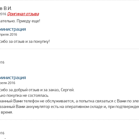
в В.И.
Оригинал отзыва
2016
ательно. Приеду еще!
министрация
преля 2016
сибо за отзыв и за покупку!
016
министрация
реля 2016
сибо за добрый отзыв и за заказ, Сергей.
ько покупка не состоялась.
занный Вами телефон не обслуживается, а попытка связаться с Вами по эле
азанный Вами аккумулятор есть на оперативном складе и, при подтвержде
 время.
016