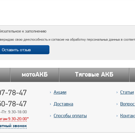
бязательное к заполнению
верждаю свою дееспособность и согласие на обработку персональных данных в соотве
мотоАКБ
Тяговые АКБ
7-78-47
Акции
Статьи
50-78-47
Доставка
Вопрос
-Пт. 9:30-18:00
Способы оплаты
Контак
ргам 9:30-20:00
*
*
атный звонок