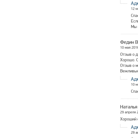
Ад
12 м
Спа
Есл
Мы 
Федин В
10 мая 201
Отзыв о д
Хорошо. С
Отзыв о м
Вежливые
Ад
10 м
Спа
Наталья
29 апреля 
Хороший 
Ад
29 а