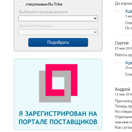
Да хорош
спецтехники Ru-Trike
Ад
Выберите производителя
3 ию
Спа
Выберите модель
По 
Подобрать
Сергей
25 мая 201
Работа ор
Ад
25 м
Спа
Андрей
12 мая 201
При консу
Теперь п
Но слишк
Отдельное
чем мне к
Как согла