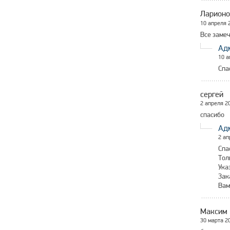
Ларионо
10 апреля 
Все замеч
Ад
10 а
Спа
сергей
2 апреля 2
спасибо
Ад
2 ап
Спа
Тол
Ука
Зак
Вам
Максим
30 марта 2