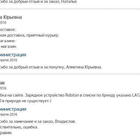
сибо за добрый отзыв и за заказ, Наталья.
а Юрьевна
2016
оставке:
ая доставка, приятный курьер.
агазине:
 магазин.
министрация
преля 2016
сибо за добрый отзыв и за покупку, Алевтина Юрьевна.
ав
2016
бка на сайте. Зарядное устройство Robiton в списке по бренду указано LA1
 в природе не существует:)
министрация
преля 2016
сибо за замечание и за заказ, Владислав.
ствительно, ошибка.
равим.