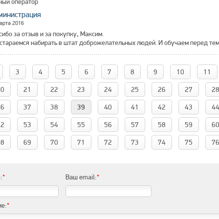
ный оператор
министрация
арта 2016
сибо за отзыв и за покупку, Максим.
стараемся набирать в штат доброжелательных людей. И обучаем перед тем,
3
4
5
6
7
8
9
10
11
20
21
22
23
24
25
26
27
2
36
37
38
39
40
41
42
43
4
52
53
54
55
56
57
58
59
6
68
69
70
71
72
73
74
75
7
:
*
Ваш email:
*
е:
*