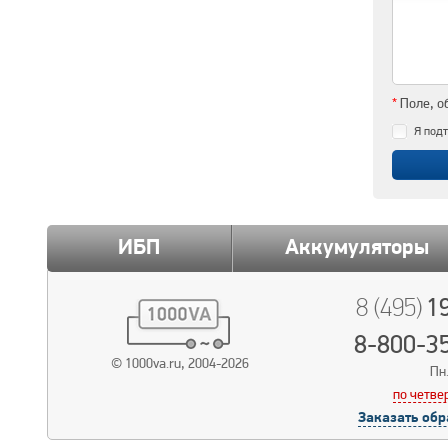
*
Поле, о
Я подт
ИБП
Аккумуляторы
19
8 (495)
8-800-3
© 1000va.ru, 2004-2026
Пн.
по четве
Заказать обр