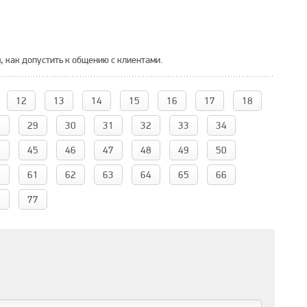
 как допустить к общению с клиентами.
12
13
14
15
16
17
18
8
29
30
31
32
33
34
4
45
46
47
48
49
50
0
61
62
63
64
65
66
6
77