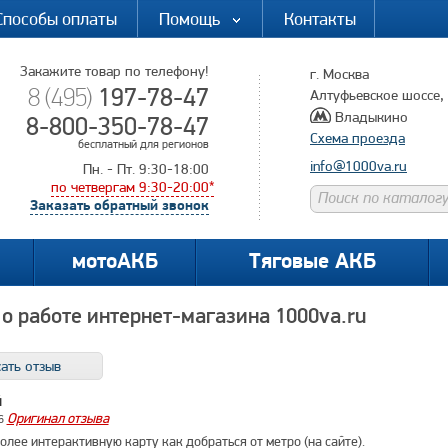
Способы оплаты
Помощь
Контакты
Закажите товар по телефону!
г. Москва
197-78-47
8 (495)
Алтуфьевское шоссе, д
Владыкино
8-800-350-78-47
Схема проезда
бесплатный для регионов
info@1000va.ru
Пн. - Пт. 9:30-18:00
по четвергам 9:30-20:00*
Заказать обратный звонок
мотоАКБ
Тяговые АКБ
о работе интернет-магазина 1000va.ru
ать отзыв
й
Оригинал отзыва
16
олее интерактивную карту как добраться от метро (на сайте).